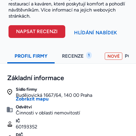
restaurací a kaváren, které poskytují komfort a pohodlí
návštěvníkům. Více informací na jejich webových
stránkách.
NAPSAT RECENZI
HLÍDÁNÍ NABÍDEK
1
PROFIL FIRMY
RECENZE
POH
NOVÉ
Základní informace
Sídlo firmy
Budějovická 1667/64, 140 00 Praha
Zobrazit mapu
Odvětví
Činnosti v oblasti nemovitostí
IČ
60193352
DIČ