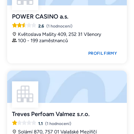
POWER CASINO a.s.
2.6
(1 hodnocení)
Květoslava Mašity 409, 252 31 Všenory
100 - 199 zaměstnanců
PROFIL FIRMY
Treves Perfoam Valmez s.r.o.
1.1
(1 hodnocení)
Solární 870, 757 01 Valašské Meziříčí