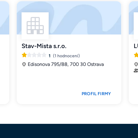
Stav-Mista s.r.o.
L
1
(1 hodnocení)
Edisonova 795/88, 700 30 Ostrava
PROFIL FIRMY