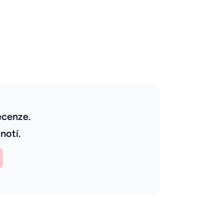
ecenze.
notí.