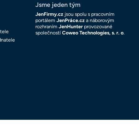
Jsme jeden tým
JenFirmy.cz
jsou spolu s pracovním
portálem
JenPráce.cz
a náborovým
rozhraním
JenHunter
provozované
tele
společností
Coweo Technologies, s. r. o
.
dnatele