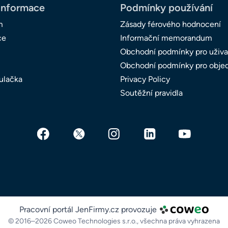
informace
Podmínky používání
m
Zásady férového hodnocení
ce
Informační memorandum
Obchodní podmínky pro uživa
Obchodní podmínky pro obje
ulačka
Privacy Policy
Soutěžní pravidla
Pracovní portál JenFirmy.cz provozuje
© 2016–2026 Coweo Technologies s.r.o.,
všechna práva vyhrazena