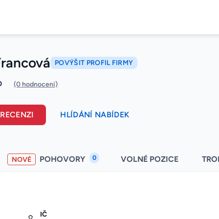
Francová
POVÝŠIT PROFIL FIRMY
0
(0 hodnocení)
 RECENZI
HLÍDÁNÍ NABÍDEK
0
POHOVORY
VOLNÉ POZICE
TRO
NOVÉ
IČ