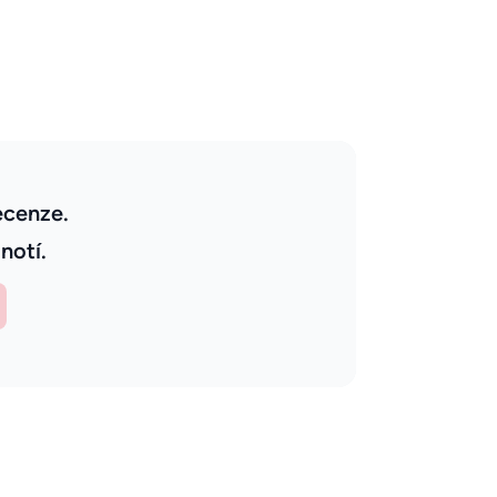
ecenze.
notí.