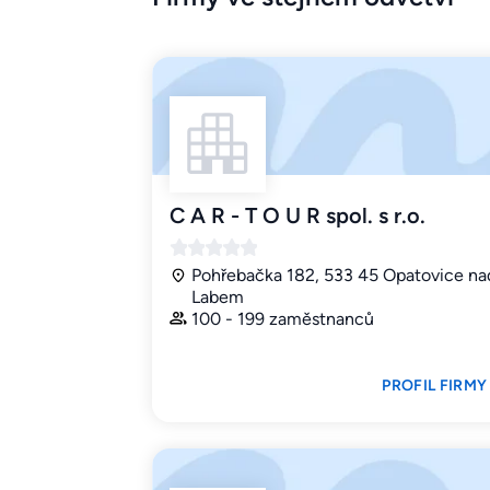
C A R - T O U R spol. s r.o.
Pohřebačka 182, 533 45 Opatovice na
Labem
100 - 199 zaměstnanců
PROFIL FIRMY