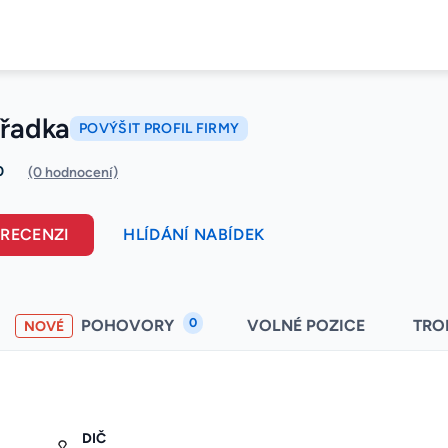
Přadka
POVÝŠIT PROFIL FIRMY
0
(0 hodnocení)
 RECENZI
HLÍDÁNÍ NABÍDEK
0
POHOVORY
VOLNÉ POZICE
TRO
NOVÉ
DIČ