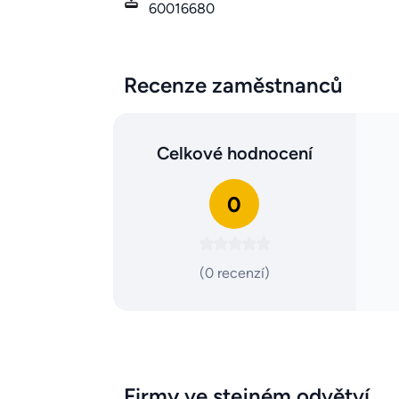
60016680
Recenze zaměstnanců
Celkové hodnocení
0
(0 recenzí)
Firmy ve stejném odvětví