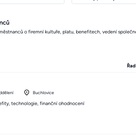
anců
stnanců o firemní kultuře, platu, benefitech, vedení společno
Řad
ddělení
Buchlovice
nefity, technologie, finanční ohodnocení