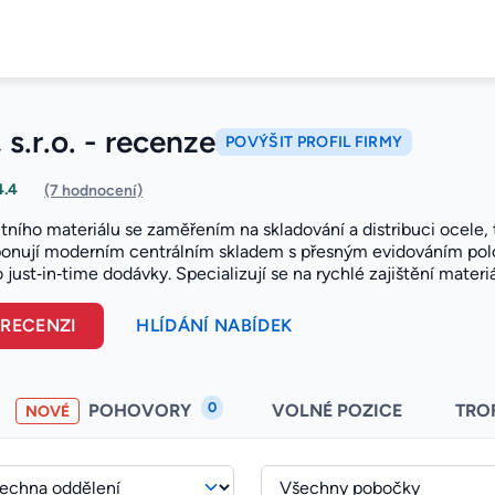
s.r.o. - recenze
POVÝŠIT PROFIL FIRMY
4.4
(7 hodnocení)
ního materiálu se zaměřením na skladování a distribuci ocele, t
ponují moderním centrálním skladem s přesným evidováním polo
o just‑in‑time dodávky. Specializují se na rychlé zajištění materi
 RECENZI
HLÍDÁNÍ NABÍDEK
0
POHOVORY
VOLNÉ POZICE
TRO
NOVÉ