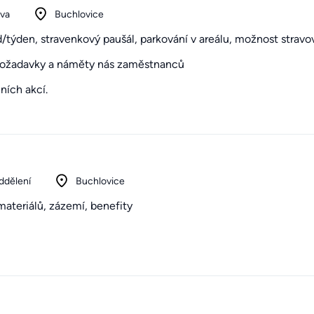
iva
Buchlovice
/týden, stravenkový paušál, parkování v areálu, možnost strav
í požadavky a náměty nás zaměstnanců
ních akcí.
ddělení
Buchlovice
materiálů, zázemí, benefity