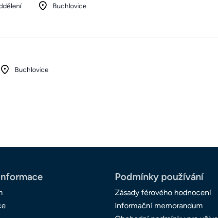
ddělení
Buchlovice
Buchlovice
informace
Podmínky používání
m
Zásady férového hodnocení
ce
Informační memorandum