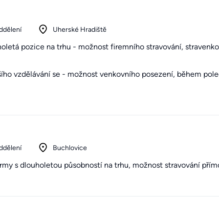
ddělení
Uherské Hradiště
oletá pozice na trhu - možnost firemního stravování, stravenko
lšího vzdělávání se - možnost venkovního posezení, během poled
ddělení
Buchlovice
irmy s dlouholetou působností na trhu, možnost stravování přím