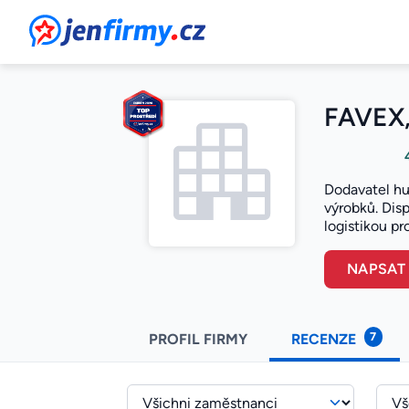
JenFirmy.cz
FAVEX, 
Dodavatel hut
výrobků. Dis
logistikou pr
NAPSAT
7
PROFIL FIRMY
RECENZE