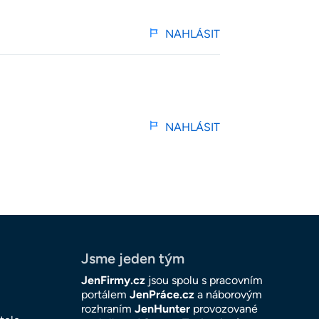
NAHLÁSIT
NAHLÁSIT
Jsme jeden tým
JenFirmy.cz
jsou spolu s pracovním
portálem
JenPráce.cz
a náborovým
rozhraním
JenHunter
provozované