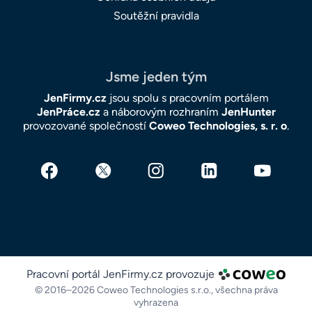
Soutěžní pravidla
Jsme jeden tým
JenFirmy.cz
jsou spolu s pracovním portálem
JenPráce.cz
a náborovým rozhraním
JenHunter
provozované společností
Coweo Technologies, s. r. o
.
Pracovní portál JenFirmy.cz provozuje
© 2016–2026 Coweo Technologies s.r.o.,
všechna práva
vyhrazena