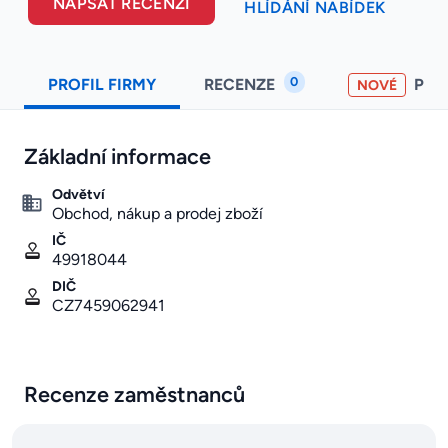
NAPSAT RECENZI
HLÍDÁNÍ NABÍDEK
0
PROFIL FIRMY
RECENZE
PO
NOVÉ
Základní informace
Odvětví
Obchod, nákup a prodej zboží
IČ
49918044
DIČ
CZ7459062941
Recenze zaměstnanců