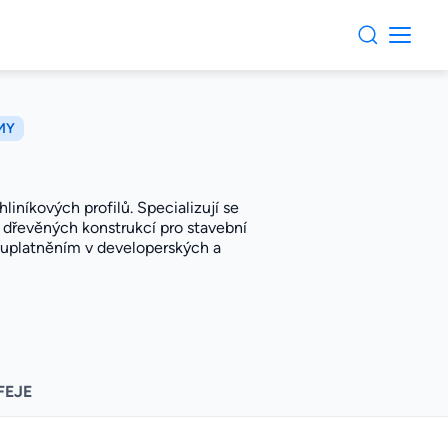
MY
liníkových profilů. Specializují se
í dřevěných konstrukcí pro stavební
 s uplatněním v developerských a
FEJE