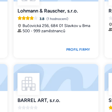
Lohmann & Rauscher, s.r.o.
R
3.8
(1 hodnocení)
Bučovická 256, 684 01 Slavkov u Brna
500 - 999 zaměstnanců
PROFIL FIRMY
BARREL ART, s.r.o.
S