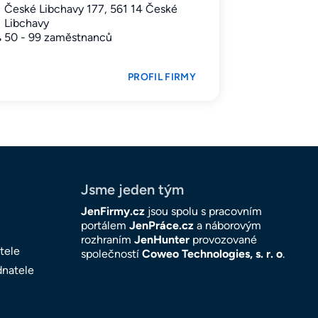
České Libchavy 177, 561 14 České
Libchavy
50 - 99 zaměstnanců
PROFIL FIRMY
Jsme jeden tým
JenFirmy.cz
jsou spolu s pracovním
portálem
JenPráce.cz
a náborovým
rozhraním
JenHunter
provozované
tele
společností
Coweo Technologies, s. r. o
.
dnatele