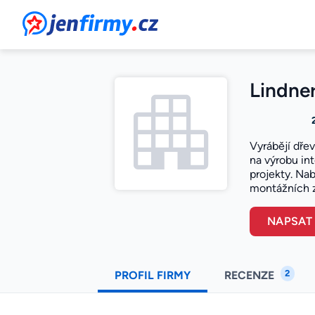
JenFirmy.cz
Lindner
Vyrábějí dřev
na výrobu in
projekty. Nab
montážních 
NAPSAT
2
PROFIL FIRMY
RECENZE