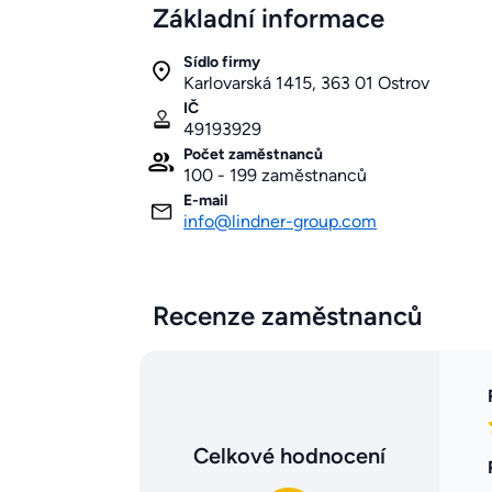
Základní informace
Sídlo firmy
Karlovarská 1415, 363 01 Ostrov
IČ
49193929
Počet zaměstnanců
100 - 199 zaměstnanců
E-mail
info@lindner-group.com
Recenze zaměstnanců
Celkové hodnocení