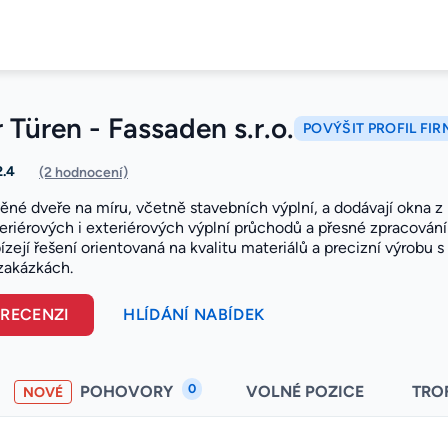
 Türen - Fassaden s.r.o.
POVÝŠIT PROFIL FIR
2.4
(2 hodnocení)
ěné dveře na míru, včetně stavebních výplní, a dodávají okna z h
teriérových i exteriérových výplní průchodů a přesné zpracován
ízejí řešení orientovaná na kvalitu materiálů a precizní výrobu
zakázkách.
 RECENZI
HLÍDÁNÍ NABÍDEK
0
POHOVORY
VOLNÉ POZICE
TRO
NOVÉ