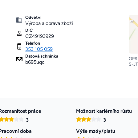
Odvětví
Výroba a oprava zboží
DIČ
CZ49193929
Telefon
353 105 059
Datová schránka
GPS:
b695uqc
S-JT
Rozmanitost práce
Možnost kariérního růstu
3
3
Pracovní doba
Výše mzdy/platu