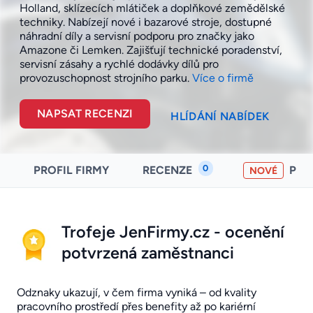
Holland, sklízecích mlátiček a doplňkové zemědělské
techniky. Nabízejí nové i bazarové stroje, dostupné
náhradní díly a servisní podporu pro značky jako
Amazone či Lemken. Zajišťují technické poradenství,
servisní zásahy a rychlé dodávky dílů pro
provozuschopnost strojního
parku.
Více o firmě
NAPSAT RECENZI
HLÍDÁNÍ NABÍDEK
0
PROFIL FIRMY
RECENZE
PO
NOVÉ
Trofeje JenFirmy.cz - ocenění
potvrzená zaměstnanci
Odznaky ukazují, v čem firma vyniká – od kvality
pracovního prostředí přes benefity až po kariérní