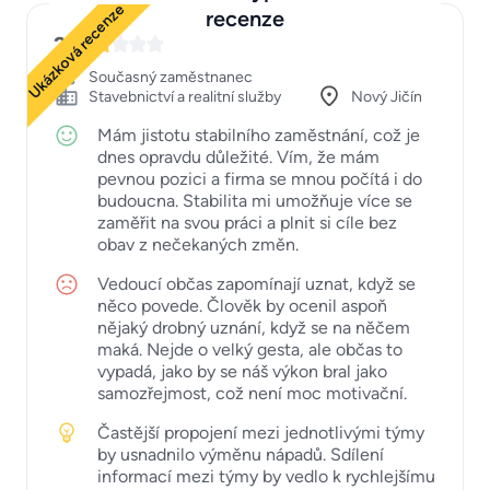
Ukázková recenze
recenze
2
Současný zaměstnanec
Stavebnictví a realitní služby
Nový Jičín
Mám jistotu stabilního zaměstnání, což je
dnes opravdu důležité. Vím, že mám
pevnou pozici a firma se mnou počítá i do
budoucna. Stabilita mi umožňuje více se
zaměřit na svou práci a plnit si cíle bez
obav z nečekaných změn.
Vedoucí občas zapomínají uznat, když se
něco povede. Člověk by ocenil aspoň
nějaký drobný uznání, když se na něčem
maká. Nejde o velký gesta, ale občas to
vypadá, jako by se náš výkon bral jako
samozřejmost, což není moc motivační.
Častější propojení mezi jednotlivými týmy
by usnadnilo výměnu nápadů. Sdílení
informací mezi týmy by vedlo k rychlejšímu