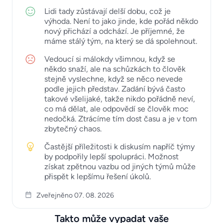
Lidi tady zůstávají delší dobu, což je
výhoda. Není to jako jinde, kde pořád někdo
nový přichází a odchází. Je příjemné, že
máme stálý tým, na který se dá spolehnout.
Vedoucí si málokdy všimnou, když se
někdo snaží, ale na schůzkách to člověk
stejně vyslechne, když se něco nevede
podle jejich představ. Zadání bývá často
takové všelijaké, takže nikdo pořádně neví,
co má dělat, ale odpovědí se člověk moc
nedočká. Ztrácíme tím dost času a je v tom
zbytečný chaos.
Častější příležitosti k diskusím napříč týmy
by podpořily lepší spolupráci. Možnost
získat zpětnou vazbu od jiných týmů může
přispět k lepšímu řešení úkolů.
Zveřejněno 07. 08. 2026
Takto může vypadat vaše