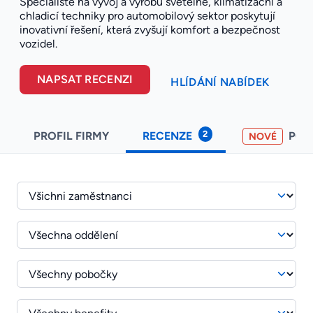
Specialisté na vývoj a výrobu světelné, klimatizační a
chladicí techniky pro automobilový sektor poskytují
inovativní řešení, která zvyšují komfort a bezpečnost
vozidel.
NAPSAT RECENZI
HLÍDÁNÍ NABÍDEK
2
PROFIL FIRMY
RECENZE
PO
NOVÉ