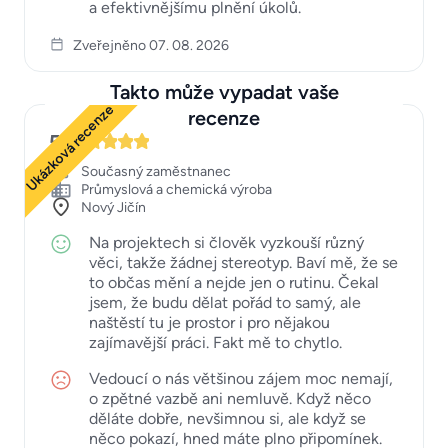
a efektivnějšímu plnění úkolů.
Zveřejněno 07. 08. 2026
Takto může vypadat vaše
Ukázková recenze
recenze
5
Současný zaměstnanec
Průmyslová a chemická výroba
Nový Jičín
Na projektech si člověk vyzkouší různý
věci, takže žádnej stereotyp. Baví mě, že se
to občas mění a nejde jen o rutinu. Čekal
jsem, že budu dělat pořád to samý, ale
naštěstí tu je prostor i pro nějakou
zajímavější práci. Fakt mě to chytlo.
Vedoucí o nás většinou zájem moc nemají,
o zpětné vazbě ani nemluvě. Když něco
děláte dobře, nevšimnou si, ale když se
něco pokazí, hned máte plno připomínek.