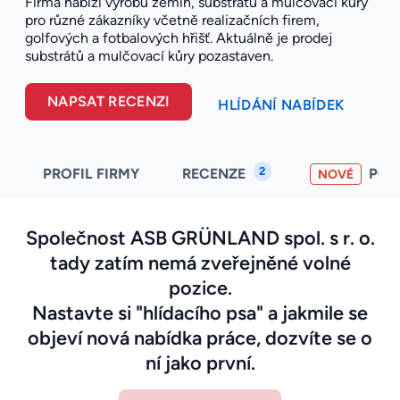
Firma nabízí výrobu zemin, substrátů a mulčovací kůry
pro různé zákazníky včetně realizačních firem,
golfových a fotbalových hřišť. Aktuálně je prodej
substrátů a mulčovací kůry pozastaven.
NAPSAT RECENZI
HLÍDÁNÍ NABÍDEK
2
PROFIL FIRMY
RECENZE
PO
NOVÉ
Společnost ASB GRÜNLAND spol. s r. o.
tady zatím nemá zveřejněné volné
pozice.
Nastavte si "hlídacího psa" a jakmile se
objeví nová nabídka práce, dozvíte se o
ní jako první.