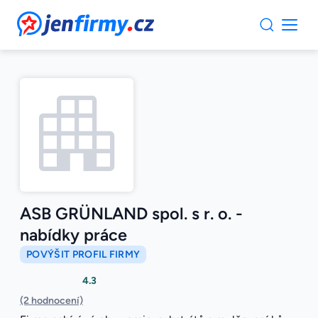
JenFirmy.cz
ASB GRÜNLAND spol. s r. o. -
nabídky práce
POVÝŠIT PROFIL FIRMY
4.3
(2 hodnocení)