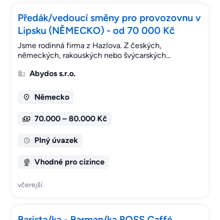
Předák/vedoucí směny pro provozovnu v
Lipsku (NĚMECKO) - od 70 000 Kč
Jsme rodinná firma z Hazlova. Z českých,
německých, rakouských nebo švýcarských…
Abydos s.r.o.
Německo
70.000 – 80.000 Kč
Plný úvazek
Vhodné pro cizince
včerejší
Barista/ka - Barman/ka BOSS Caffé