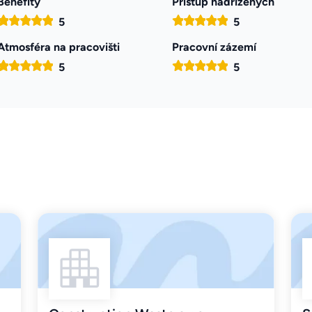
Benefity
Přístup nadřízených
5
5
Atmosféra na pracovišti
Pracovní zázemí
5
5