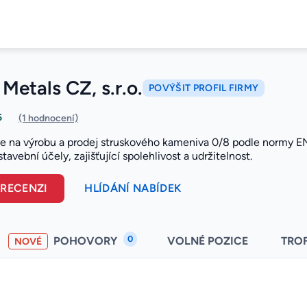
Metals CZ, s.r.o.
POVÝŠIT PROFIL FIRMY
5
(1 hodnocení)
 se na výrobu a prodej struskového kameniva 0/8 podle normy EN
stavební účely, zajišťující spolehlivost a udržitelnost.
 RECENZI
HLÍDÁNÍ NABÍDEK
0
POHOVORY
VOLNÉ POZICE
TRO
NOVÉ