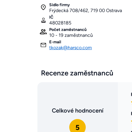
Sídlo firmy
Frýdecká 708/462, 719 00 Ostrava
IČ
48028185
Počet zaměstnanců
10 - 19 zaměstnanců
E-mail
tkozak@harsco.com
Recenze zaměstnanců
Celkové hodnocení
5