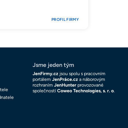
PROFIL FIRMY
Jsme jeden tým
JenFirmy.cz
jsou spolu s pracovním
portálem
JenPráce.cz
a náborovým
rozhraním
JenHunter
provozované
tele
společností
Coweo Technologies, s. r. o
.
dnatele