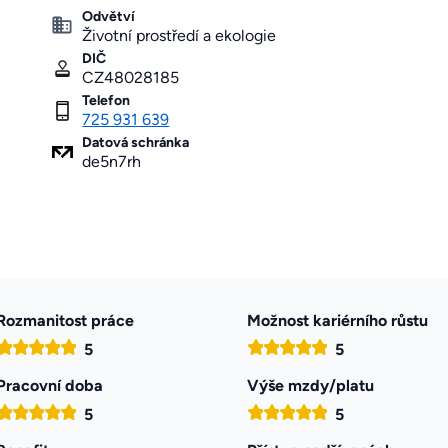
Odvětví
Životní prostředí a ekologie
DIČ
CZ48028185
Telefon
725 931 639
Datová schránka
de5n7rh
Rozmanitost práce
Možnost kariérního růstu
5
5
Pracovní doba
Výše mzdy/platu
5
5