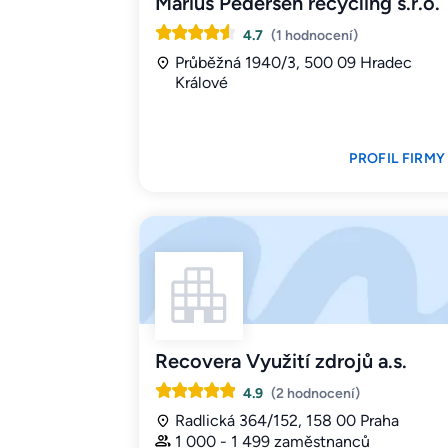
Marius Pedersen recycling s.r.o.
4.7
(1 hodnocení)
Průběžná 1940/3, 500 09 Hradec
Králové
PROFIL FIRMY
Recovera Využití zdrojů a.s.
4.9
(2 hodnocení)
Radlická 364/152, 158 00 Praha
1 000 - 1 499 zaměstnanců