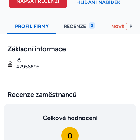
NAPSAT RECENZI
HLÍDÁNÍ NABÍDEK
0
PROFIL FIRMY
RECENZE
PO
NOVÉ
Základní informace
IČ
47956895
Recenze zaměstnanců
Celkové hodnocení
0