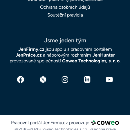
Ochrana osobních údajů
Soutěžní pravidla
Jsme jeden tým
JenFirmy.cz
jsou spolu s pracovním portálem
JenPráce.cz
a náborovým rozhraním
JenHunter
provozované společností
Coweo Technologies, s. r. o
.
Pracovní portál JenFirmy.cz provozuje
© 2016–2026 Coweo Technologies s.r.o.,
všechna práva