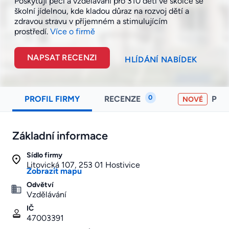
Poskytují péči a vzdělávání pro 310 dětí ve školce se
školní jídelnou, kde kladou důraz na rozvoj dětí a
zdravou stravu v příjemném a stimulujícím
prostředí.
Více o firmě
NAPSAT RECENZI
HLÍDÁNÍ NABÍDEK
0
PROFIL FIRMY
RECENZE
PO
NOVÉ
Základní informace
Sídlo firmy
Litovická 107, 253 01 Hostivice
Zobrazit mapu
Odvětví
Vzdělávání
IČ
47003391