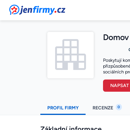
JenFirmy.cz
Domov 
Poskytují ko
přizpůsobené
sociálních p
NAPSAT
0
PROFIL FIRMY
RECENZE
Základní informace