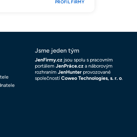
PROFIL FIRMY
Jsme jeden tým
JenFirmy.cz
jsou spolu s pracovním
portálem
JenPráce.cz
a náborovým
rozhraním
JenHunter
provozované
tele
společností
Coweo Technologies, s. r. o
.
dnatele