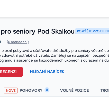
pro seniory Pod Skalkou
POVÝŠIT PROFIL F
0
(0 hodnocení)
mplexní pobytové a ošetřovatelské služby pro seniory včetně ub
 zdravotní potřebě uživatelů. Zaměřují se na zajištění bezpečn
rogramů a asistence při každodenních úkonech s důrazem na důsto
 RECENZI
HLÍDÁNÍ NABÍDEK
0
POHOVORY
VOLNÉ POZICE
TRO
NOVÉ