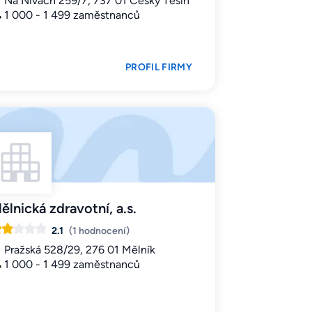
Na Nivách 259/7, 737 01 Český Těšín
1 000 - 1 499 zaměstnanců
PROFIL FIRMY
ělnická zdravotní, a.s.
2.1
(1 hodnocení)
Pražská 528/29, 276 01 Mělník
1 000 - 1 499 zaměstnanců