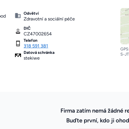
Odvětví
pod
Zdravotní a sociální péče
DIČ
CZ47002654
Telefon
318 591 381
GPS:
Datová schránka
S-JT
stekiwe
Firma zatím nemá žádné r
Buďte první, kdo ji ohod