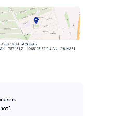
 49.871989, 14.261487
SK: -757451.71 -1065176.37 RUIAN: 12814831
ecenze.
notí.