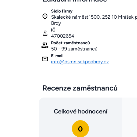
Sídlo firmy
Skalecké náměstí 500, 252 10 Mníšek 
Brdy
IČ
47002654
Počet zaměstnanců
50 - 99 zaměstnanců
E-mail
info@dsmnisekpodbrdy.cz
Recenze zaměstnanců
Celkové hodnocení
0