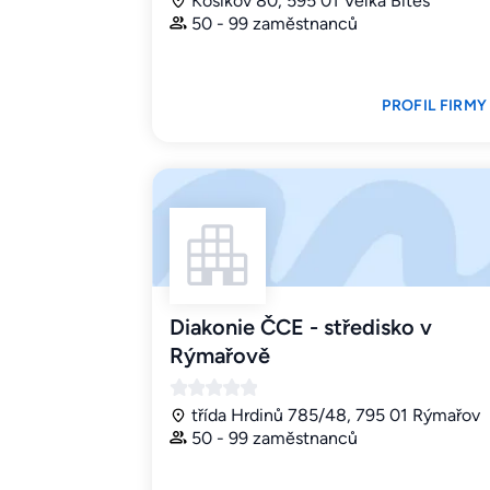
Košíkov 80, 595 01 Velká Bíteš
50 - 99 zaměstnanců
PROFIL FIRMY
Diakonie ČCE - středisko v
Rýmařově
třída Hrdinů 785/48, 795 01 Rýmařov
50 - 99 zaměstnanců