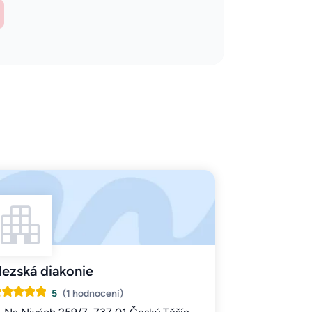
lezská diakonie
5
(1 hodnocení)