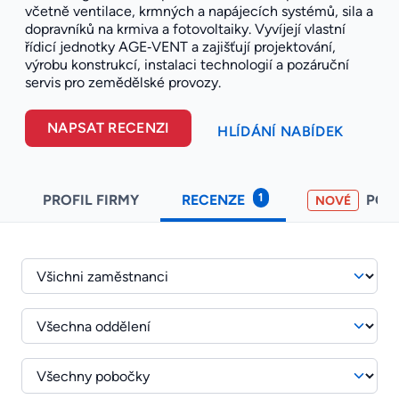
včetně ventilace, krmných a napájecích systémů, sila a
dopravníků na krmiva a fotovoltaiky. Vyvíjejí vlastní
řídicí jednotky AGE‑VENT a zajišťují projektování,
výrobu konstrukcí, instalaci technologií a pozáruční
servis pro zemědělské provozy.
NAPSAT RECENZI
HLÍDÁNÍ NABÍDEK
1
PROFIL FIRMY
RECENZE
POH
NOVÉ