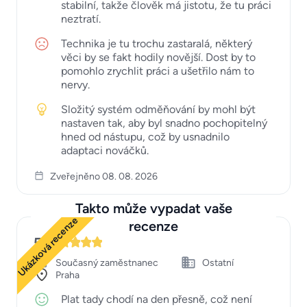
stabilní, takže člověk má jistotu, že tu práci
neztratí.
Technika je tu trochu zastaralá, některý
věci by se fakt hodily novější. Dost by to
pomohlo zrychlit práci a ušetřilo nám to
nervy.
Složitý systém odměňování by mohl být
nastaven tak, aby byl snadno pochopitelný
hned od nástupu, což by usnadnilo
adaptaci nováčků.
Zveřejněno 08. 08. 2026
Takto může vypadat vaše
Ukázková recenze
recenze
5
Současný zaměstnanec
Ostatní
Praha
Plat tady chodí na den přesně, což není