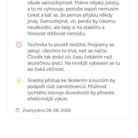
všude samozřejmost. Máme nějaký jistoty,
a to mi vyhovuje, protože aspoň nemusím
čekat a bát se, že peníze přijdou někdy
jindy. Samozřejmě, víc peněz by nikomu
neuškodilo, ale tady si na stabilitu a
férovost stěžovat nemůžu.
Technika tu prostě nestíhá. Programy se
sekají, všechno to trvá, než se načte.
Člověk tak stráví víc času čekáním než
skutečnou prací. Na novější vybavení se tu
asi čeká věčnost.
Snadný přístup ke školením a kurzům by
podpořil růst zaměstnanců. Možnost
rychlého rozvoje dovedností by přinesla
efektivnější výkon.
Zveřejněno 08. 08. 2026