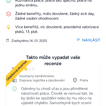
Rozmanitá práce, práce bez spěchu, práce na
jednu směnu..
Žádné benefity, málo dovolené, žádný sick day,
žádné osobní ohodnocení.
Více benefitů, víc dovolené, pravidelná valorizace
platů, 13. plat.
NAHLÁSIT
Zveřejněno 14. 01. 2025
Takto může vypadat vaše
Ukázková recenze
recenze
3
Současný zaměstnanec
Doprava, logistika a zásobování
Praha
Odměny tu chodí včas a jsou přiměřené
náročnosti práce. Člověk se nemusí bát, že
by došlo ke zpoždění nebo by mu něco na
výplatě chybělo. Samozřejmě bych ocenil