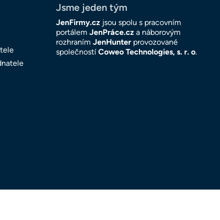
Jsme jeden tým
JenFirmy.cz
jsou spolu s pracovním
portálem
JenPráce.cz
a náborovým
rozhraním
JenHunter
provozované
tele
společností
Coweo Technologies, s. r. o
.
dnatele