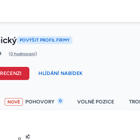
bický
POVÝŠIT PROFIL FIRMY
0
(0 hodnocení)
 RECENZI
HLÍDÁNÍ NABÍDEK
0
POHOVORY
VOLNÉ POZICE
TRO
NOVÉ
IČ