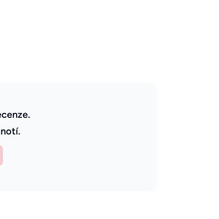
ecenze.
notí.