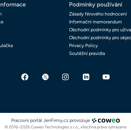
informace
Podmínky používání
m
Zásady férového hodnocení
ce
Informační memorandum
Obchodní podmínky pro uživa
Obchodní podmínky pro obje
ulačka
Privacy Policy
Soutěžní pravidla
Pracovní portál JenFirmy.cz provozuje
© 2016–2026 Coweo Technologies s.r.o.,
všechna práva vyhrazena