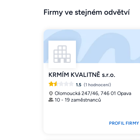
Firmy ve stejném odvětví
KRMÍM KVALITNĚ s.r.o.
1.5
(1 hodnocení)
Olomoucká 247/46, 746 01 Opava
10 - 19 zaměstnanců
PROFIL FIRMY