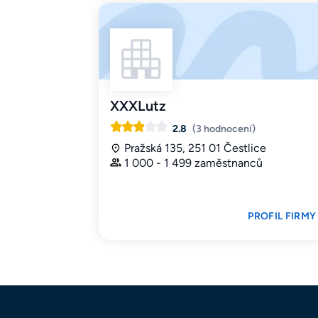
XXXLutz
2.8
(3 hodnocení)
Pražská 135, 251 01 Čestlice
1 000 - 1 499 zaměstnanců
PROFIL FIRMY