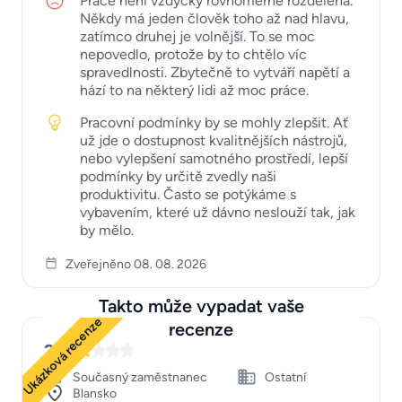
Práce není vždycky rovnoměrně rozdělená.
Někdy má jeden člověk toho až nad hlavu,
zatímco druhej je volnější. To se moc
nepovedlo, protože by to chtělo víc
spravedlnosti. Zbytečně to vytváří napětí a
hází to na některý lidi až moc práce.
Pracovní podmínky by se mohly zlepšit. Ať
už jde o dostupnost kvalitnějších nástrojů,
nebo vylepšení samotného prostředí, lepší
podmínky by určitě zvedly naši
produktivitu. Často se potýkáme s
vybavením, které už dávno neslouží tak, jak
by mělo.
Zveřejněno 08. 08. 2026
Takto může vypadat vaše
Ukázková recenze
recenze
2
Současný zaměstnanec
Ostatní
Blansko