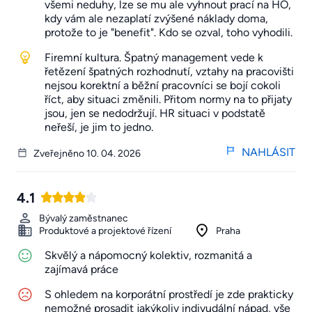
všemi neduhy, lze se mu ale vyhnout prací na HO,
kdy vám ale nezaplatí zvýšené náklady doma,
protože to je "benefit". Kdo se ozval, toho vyhodili.
Firemní kultura. Špatný management vede k
řetězení špatných rozhodnutí, vztahy na pracovišti
nejsou korektní a běžní pracovníci se bojí cokoli
říct, aby situaci změnili. Přitom normy na to přijaty
jsou, jen se nedodržují. HR situaci v podstatě
neřeší, je jim to jedno.
NAHLÁSIT
Zveřejněno 10. 04. 2026
4.1
Bývalý zaměstnanec
Produktové a projektové řízení
Praha
Skvělý a nápomocný kolektiv, rozmanitá a
zajímavá práce
S ohledem na korporátní prostředí je zde prakticky
nemožné prosadit jakýkoliv indivudální nápad, vše