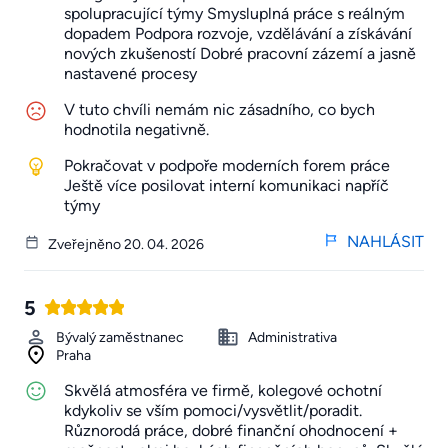
spolupracující týmy Smysluplná práce s reálným
dopadem Podpora rozvoje, vzdělávání a získávání
nových zkušeností Dobré pracovní zázemí a jasně
nastavené procesy
V tuto chvíli nemám nic zásadního, co bych
hodnotila negativně.
Pokračovat v podpoře moderních forem práce
Ještě více posilovat interní komunikaci napříč
týmy
NAHLÁSIT
Zveřejněno 20. 04. 2026
5
Bývalý zaměstnanec
Administrativa
Praha
Skvělá atmosféra ve firmě, kolegové ochotní
kdykoliv se vším pomoci/vysvětlit/poradit.
Různorodá práce, dobré finanční ohodnocení +