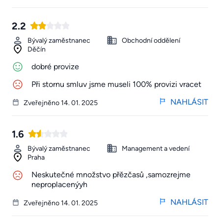
2.2
Bývalý zaměstnanec
Obchodní oddělení
Děčín
dobré provize
Při stornu smluv jsme museli 100% provizi vracet
NAHLÁSIT
Zveřejněno 14. 01. 2025
1.6
Bývalý zaměstnanec
Management a vedení
Praha
Neskutečné množstvo přězčasů ,samozrejme
neproplacenýyh
NAHLÁSIT
Zveřejněno 14. 01. 2025