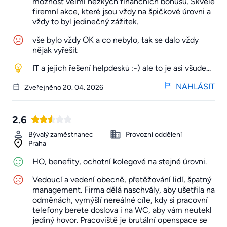
možnost velmi hezkých finančních bonusů. Skvělé
firemní akce, které jsou vždy na špičkové úrovni a
vždy to byl jedinečný zážitek.
vše bylo vždy OK a co nebylo, tak se dalo vždy
nějak vyřešit
IT a jejich řešení helpdesků :-) ale to je asi všude...
NAHLÁSIT
Zveřejněno 20. 04. 2026
2.6
Bývalý zaměstnanec
Provozní oddělení
Praha
HO, benefity, ochotní kolegové na stejné úrovni.
Vedoucí a vedení obecně, přetěžování lidí, špatný
management. Firma dělá naschvály, aby ušetřila na
odměnách, vymýšlí nereálné cíle, kdy si pracovní
telefony berete doslova i na WC, aby vám neutekl
jediný hovor. Pracoviště je brutální openspace se