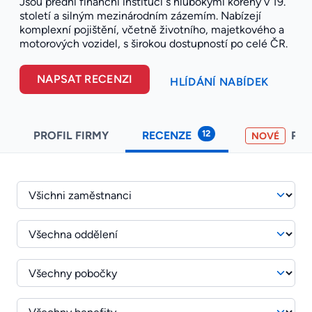
Jsou přední finanční institucí s hlubokými kořeny v 19.
století a silným mezinárodním zázemím. Nabízejí
komplexní pojištění, včetně životního, majetkového a
motorových vozidel, s širokou dostupností po celé ČR.
NAPSAT RECENZI
HLÍDÁNÍ NABÍDEK
12
PROFIL FIRMY
RECENZE
PO
NOVÉ