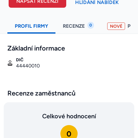
NAPSAT RECENZI
HLÍDÁNÍ NABÍDEK
0
PROFIL FIRMY
RECENZE
PO
NOVÉ
Základní informace
DIČ
44440010
Recenze zaměstnanců
Celkové hodnocení
0