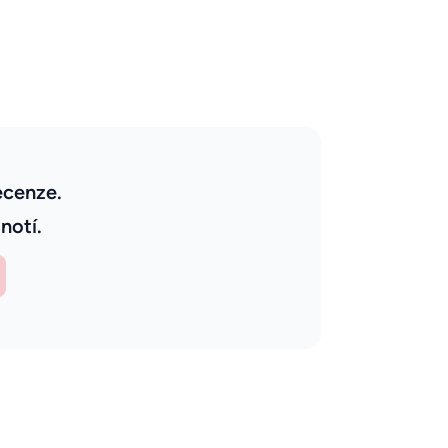
ecenze.
notí.