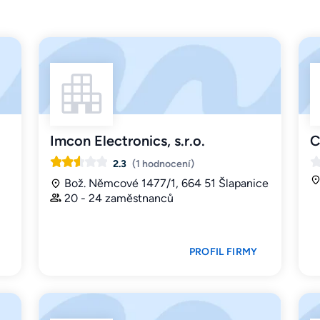
Imcon Electronics, s.r.o.
C
2.3
(1 hodnocení)
Bož. Němcové 1477/1, 664 51 Šlapanice
20 - 24 zaměstnanců
PROFIL FIRMY