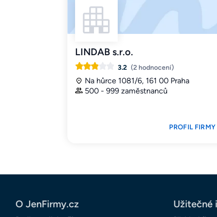
LINDAB s.r.o.
3.2
(2 hodnocení)
Na hůrce 1081/6, 161 00 Praha
500 - 999 zaměstnanců
PROFIL FIRMY
O JenFirmy.cz
Užitečné 