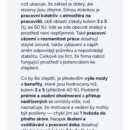
což ukazuje, že základ je dobrý, ale
rezervy jsou zřejmé. Silnou stránkou je
pracovní kolektiv
a
atmosféra na
pracovišti
, obě oblasti získaly kolem
3 z 5
(tj. asi 60 %), lidé se zde obecně snášejí a
prostředí není nepříjemné. Také
pracovní
zázemí
a
rozmanitost práce
dosahují
stejné úrovně, takže vybavení a náplň
směn odpovídají průměru a nepostrádají
stabilitu. Celkově lze říct, že firma nabízí
fungující prostředí s potenciálem ke
zlepšení.
Co by šlo zlepšit, je především
výše mzdy
a
benefity
, které jsou hodnoceny níž,
kolem
2 z 5
(přibližně 40 %). Podobně
prémie a osobní ohodnocení
a
přístup
nadřízených
se umístily níže, což
naznačuje, že motivace a vedení by mohly
být posíleny — chybí jim asi
1 hvězda do
plného skóre
. Naopak
školení a
vzdělávání
a
pracovní doba
dosahují