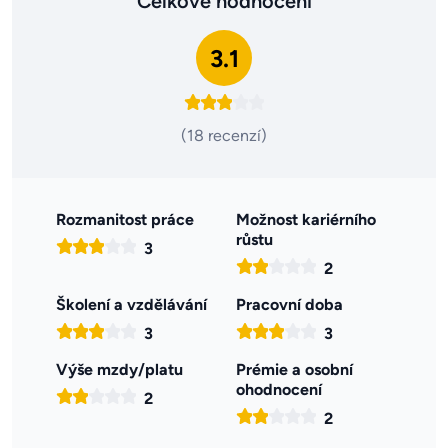
Celkové hodnocení
3.1
(18 recenzí)
Rozmanitost práce
Možnost kariérního
růstu
3
2
Školení a vzdělávání
Pracovní doba
3
3
Výše mzdy/platu
Prémie a osobní
ohodnocení
2
2