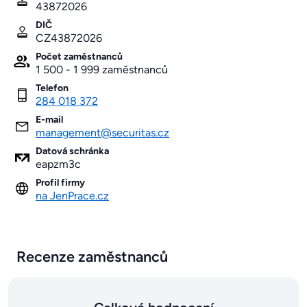
43872026
DIČ
CZ43872026
Počet zaměstnanců
1 500 - 1 999 zaměstnanců
Telefon
284 018 372
E-mail
management@securitas.cz
Datová schránka
eapzm3c
Profil firmy
na JenPrace.cz
Recenze zaměstnanců