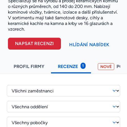
Specializují se na výrobu a prodej keramických komínů
o různých průměrech, od 140 do 200 mm. Nabízejí
komínové vložky, tvárnice, izolace a další příslušenství.
V sortimentu mají také šamotové desky, cihly a
keramické kachle na kamna a krby ve 16 glazurách a
vzorech.
NAPSAT RECENZI
HLÍDÁNÍ NABÍDEK
1
PROFIL FIRMY
RECENZE
POH
NOVÉ