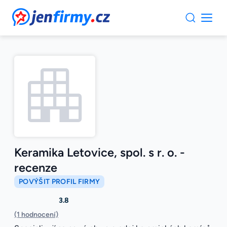
JenFirmy.cz
Keramika Letovice, spol. s r. o. -
recenze
POVÝŠIT PROFIL FIRMY
3.8
(1 hodnocení)