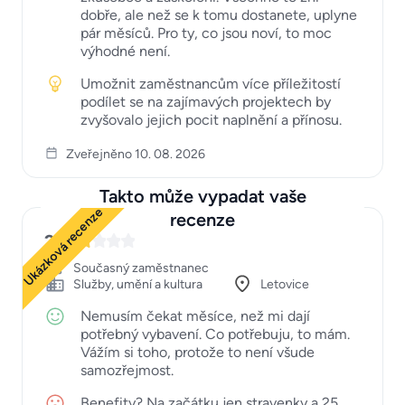
dobře, ale než se k tomu dostanete, uplyne
pár měsíců. Pro ty, co jsou noví, to moc
výhodné není.
Umožnit zaměstnancům více příležitostí
podílet se na zajímavých projektech by
zvyšovalo jejich pocit naplnění a přínosu.
Zveřejněno 10. 08. 2026
Takto může vypadat vaše
Ukázková recenze
recenze
2
Současný zaměstnanec
Služby, umění a kultura
Letovice
Nemusím čekat měsíce, než mi dají
potřebný vybavení. Co potřebuju, to mám.
Vážím si toho, protože to není všude
samozřejmost.
Benefity? Na začátku jen stravenky a 25