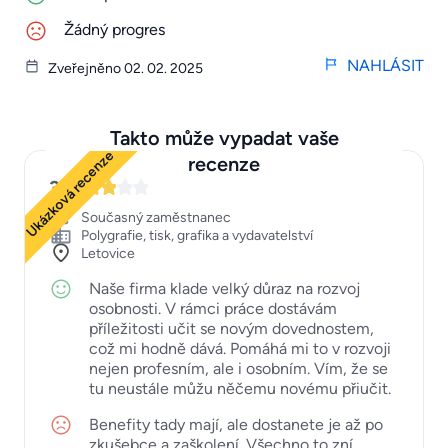
Žádný progres
NAHLÁSIT
Zveřejněno 02. 02. 2025
Takto může vypadat vaše
Ukázková recenze
recenze
3
Současný zaměstnanec
Polygrafie, tisk, grafika a vydavatelství
Letovice
Naše firma klade velký důraz na rozvoj
osobnosti. V rámci práce dostávám
příležitosti učit se novým dovednostem,
což mi hodně dává. Pomáhá mi to v rozvoji
nejen profesním, ale i osobním. Vím, že se
tu neustále můžu něčemu novému přiučit.
Benefity tady mají, ale dostanete je až po
zkušebce a zaškolení. Všechno to zní