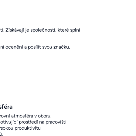
. Získávají je společnosti, které splní
í ocenění a posílit svou značku,
sféra
covní atmosféra v oboru.
otivující prostředí na pracovišti
sokou produktivitu
ů.