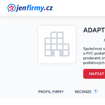
JenFirmy.cz
ADAPT s
Společnost s
a PVC podlah
prodávané zna
podlahových 
NAPSAT
1
PROFIL FIRMY
RECENZE