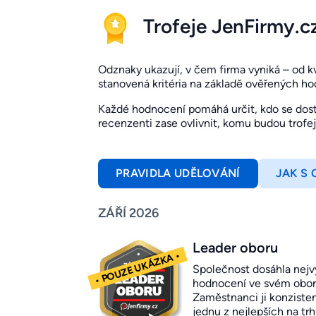
Trofeje JenFirmy.c
Odznaky ukazují, v čem firma vyniká – od kval
stanovená kritéria na základě ověřených h
Každé hodnocení pomáhá určit, kdo se dosta
recenzenti zase ovlivnit, komu budou trofe
PRAVIDLA UDĚLOVÁNÍ
JAK S
ZÁŘÍ 2026
Leader oboru
Společnost dosáhla nejv
hodnocení ve svém obor
Zaměstnanci ji konziste
jednu z nejlepších na trh