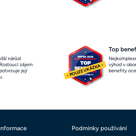
Top benef
šší nárůst
Nejkomplexn
 Rostoucí zájem
výhod v obor
otvrzuje její
benefity oc
u.
informace
Podmínky používání