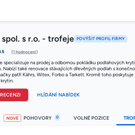
pol. s r.o. - trofeje
POVÝŠIT PROFIL FIRMY
3.5
(1 hodnocení)
e specializuje na prodej a odbornou pokládku podlahových kryt
. Nabízí také renovace stávajících dřevěných podlah s konečn
čky patří Kährs, Witex, Forbo a Tarkett. Kromě toho poskytuje p
krytin.
 RECENZI
HLÍDÁNÍ NABÍDEK
0
POHOVORY
VOLNÉ POZICE
TRO
NOVÉ