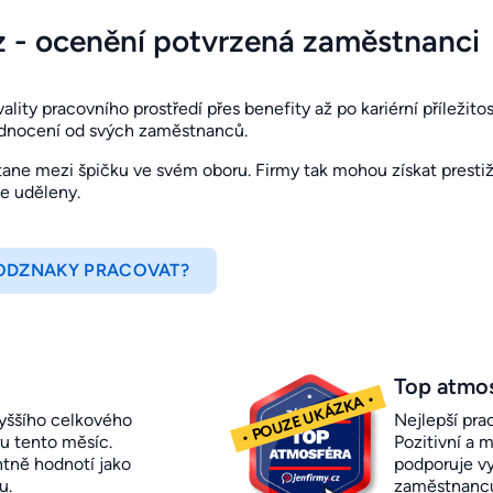
z - ocenění potvrzená zaměstnanci
ity pracovního prostředí přes benefity až po kariérní příležitosti
odnocení od svých zaměstnanců.
ne mezi špičku ve svém oboru. Firmy tak mohou získat prestižn
je uděleny.
 ODZNAKY PRACOVAT?
Top atmo
yššího celkového
Nejlepší pra
u tento měsíc.
Pozitivní a m
ntně hodnotí jako
podporuje vy
u.
zaměstnanc