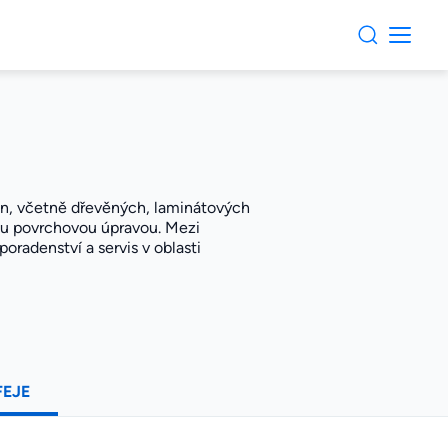
in, včetně dřevěných, laminátových
ou povrchovou úpravou. Mezi
oradenství a servis v oblasti
FEJE