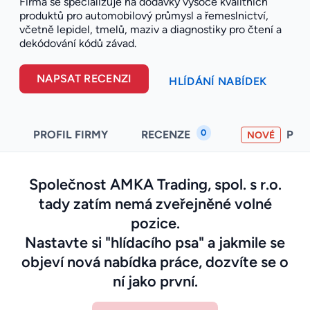
Firma se specializuje na dodávky vysoce kvalitních
produktů pro automobilový průmysl a řemeslnictví,
včetně lepidel, tmelů, maziv a diagnostiky pro čtení a
dekódování kódů závad.
NAPSAT RECENZI
HLÍDÁNÍ NABÍDEK
0
PROFIL FIRMY
RECENZE
PO
NOVÉ
Společnost AMKA Trading, spol. s r.o.
tady zatím nemá zveřejněné volné
pozice.
Nastavte si "hlídacího psa" a jakmile se
objeví nová nabídka práce, dozvíte se o
ní jako první.