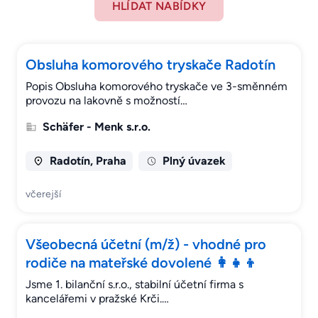
HLÍDAT NABÍDKY
Obsluha komorového tryskače Radotín
Popis Obsluha komorového tryskače ve 3-směnném
provozu na lakovně s možností…
Schäfer - Menk s.r.o.
Radotín, Praha
Plný úvazek
včerejší
Všeobecná účetní (m/ž) - vhodné pro
rodiče na mateřské dovolené 👩‍👧‍👦
Jsme 1. bilanční s.r.o., stabilní účetní firma s
kancelářemi v pražské Krči.…