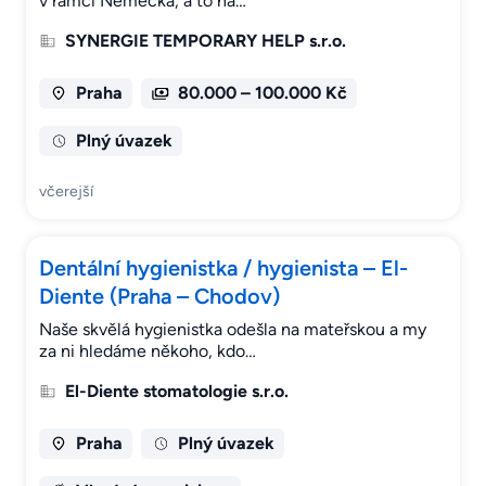
v rámci Německa, a to na…
SYNERGIE TEMPORARY HELP s.r.o.
Praha
80.000 – 100.000 Kč
Plný úvazek
včerejší
Dentální hygienistka / hygienista – El-
Diente (Praha – Chodov)
Naše skvělá hygienistka odešla na mateřskou a my
za ni hledáme někoho, kdo…
El-Diente stomatologie s.r.o.
Praha
Plný úvazek