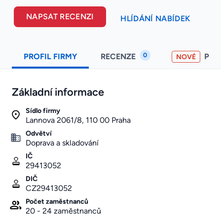
NAPSAT RECENZI
HLÍDÁNÍ NABÍDEK
0
PROFIL FIRMY
RECENZE
PO
NOVÉ
Základní informace
Sídlo firmy
Lannova 2061/8, 110 00 Praha
Odvětví
Doprava a skladování
IČ
29413052
DIČ
CZ29413052
Počet zaměstnanců
20 - 24 zaměstnanců