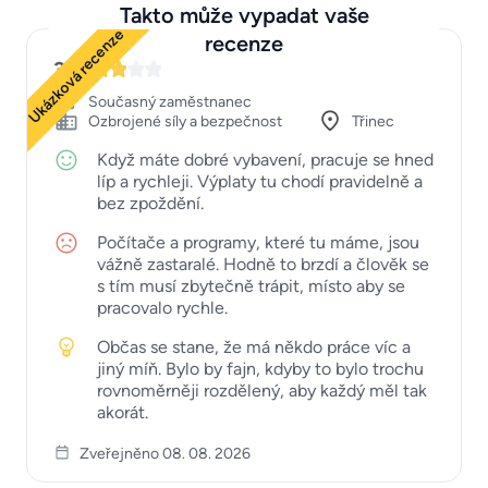
Takto může vypadat vaše
Ukázková recenze
recenze
3
Současný zaměstnanec
Ozbrojené síly a bezpečnost
Třinec
Když máte dobré vybavení, pracuje se hned
líp a rychleji. Výplaty tu chodí pravidelně a
bez zpoždění.
Počítače a programy, které tu máme, jsou
vážně zastaralé. Hodně to brzdí a člověk se
s tím musí zbytečně trápit, místo aby se
pracovalo rychle.
Občas se stane, že má někdo práce víc a
jiný míň. Bylo by fajn, kdyby to bylo trochu
rovnoměrněji rozdělený, aby každý měl tak
akorát.
Zveřejněno 08. 08. 2026