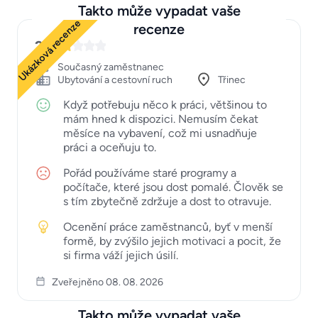
Takto může vypadat vaše
Ukázková recenze
recenze
2
Současný zaměstnanec
Ubytování a cestovní ruch
Třinec
Když potřebuju něco k práci, většinou to
mám hned k dispozici. Nemusím čekat
měsíce na vybavení, což mi usnadňuje
práci a oceňuju to.
Pořád používáme staré programy a
počítače, které jsou dost pomalé. Člověk se
s tím zbytečně zdržuje a dost to otravuje.
Ocenění práce zaměstnanců, byť v menší
formě, by zvýšilo jejich motivaci a pocit, že
si firma váží jejich úsilí.
Zveřejněno 08. 08. 2026
Takto může vypadat vaše