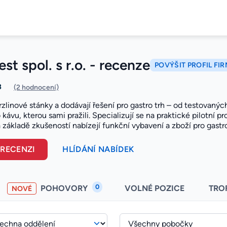
est spol. s r.o. - recenze
POVÝŠIT PROFIL FI
3
(2 hodnocení)
rzlinové stánky a dodávají řešení pro gastro trh – od testovaný
 kávu, kterou sami pražili. Specializují se na praktické pilotní pr
 základě zkušeností nabízejí funkční vybavení a zboží pro gastr
 RECENZI
HLÍDÁNÍ NABÍDEK
0
POHOVORY
VOLNÉ POZICE
TRO
NOVÉ