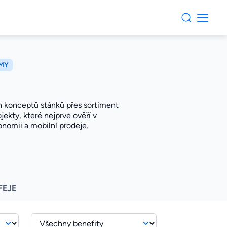
RMY
ch konceptů stánků přes sortiment
ojekty, které nejprve ověří v
onomii a mobilní prodeje.
FEJE