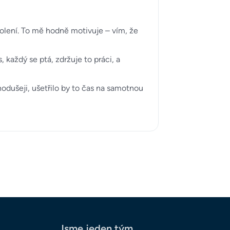
kolení. To mě hodně motivuje – vím, že
každý se ptá, zdržuje to práci, a
odušeji, ušetřilo by to čas na samotnou
Jsme jeden tým