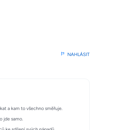
NAHLÁSIT
čekat a kam to všechno směřuje.
to jde samo.
ů ke sdílení svých nápadů.