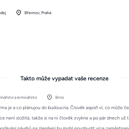
odej
Břevnov, Praha
Takto může vypadat vaše recenze
inářství a krmivářství
Brno
 firma je a co plánujou do budoucna. Člověk aspoň ví, co může 
ce není složitá, takže si na ni člověk zvykne a po pár dnech už 
podávání návrhů na zlepšení by mohl povzbudit více zaměstnanc