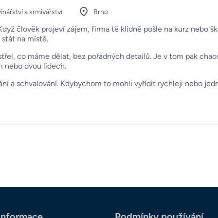
inářství a krmivářství
Brno
dyž člověk projeví zájem, firma tě klidně pošle na kurz nebo š
stát na místě.
řel, co máme dělat, bez pořádných detailů. Je v tom pak chaos, 
m nebo dvou lidech.
í a schvalování. Kdybychom to mohli vyřídit rychleji nebo jedn
informace
Podmínky používání