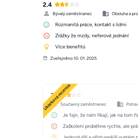
2.4
Bývalý zaměstnanec
Obsluha a pr
Rozmanitá práce, kontakt s lidmi
Zrážky že mzdy, neferové jednání
Více benefitú
Zveřejněno 10. 01. 2025
Ukázková recenze
3
Současný zaměstnanec
Potrav
Je fajn, že nám říkají, jak na tom
Zaškolení proběhne rychle, ale prá
Jednodušší a přístupnější systém 