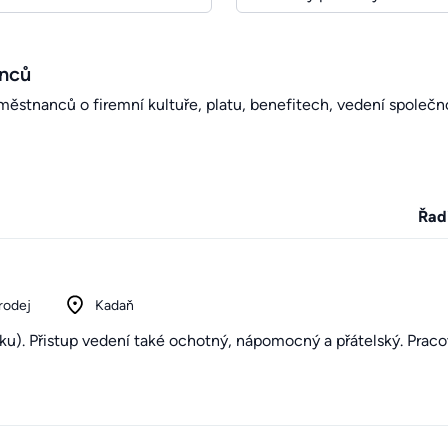
anců
stnanců o firemní kultuře, platu, benefitech, vedení společno
Řad
rodej
Kadaň
ku). Přistup vedení také ochotný, nápomocný a přátelský. Praco