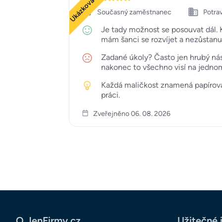
Ukázková recenze
Současný zaměstnanec
Potrav
Je tady možnost se posouvat dál. K
mám šanci se rozvíjet a nezůstanu 
Zadané úkoly? Často jen hrubý nást
nakonec to všechno visí na jedno
Každá maličkost znamená papírován
práci.
Zveřejněno 06. 08. 2026
O JenFirmy.cz
Užitečné 