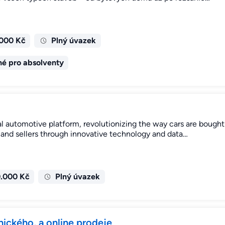
.000 Kč
Plný úvazek
é pro absolventy
l automotive platform, revolutionizing the way cars are bought
and sellers through innovative technology and data…
0.000 Kč
Plný úvazek
nického, a online prodeje