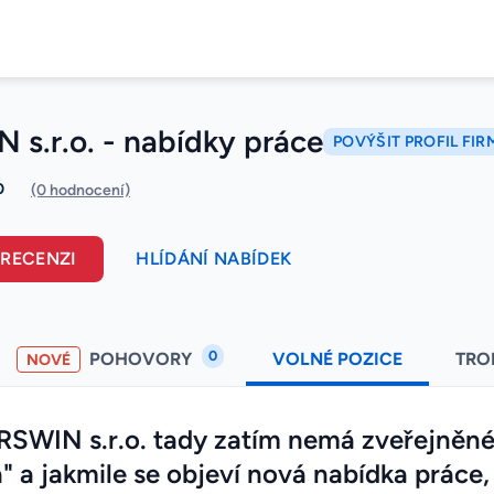
 s.r.o. - nabídky práce
POVÝŠIT PROFIL FIR
0
(0 hodnocení)
 RECENZI
HLÍDÁNÍ NABÍDEK
0
POHOVORY
VOLNÉ POZICE
TRO
NOVÉ
SWIN s.r.o. tady zatím nemá zveřejněné
" a jakmile se objeví nová nabídka práce, 