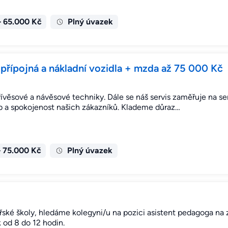
– 65.000 Kč
Plný úvazek
 přípojná a nákladní vozidla + mzda až 75 000 Kč
přívěsové a návěsové techniky. Dále se náš servis zaměřuje na s
žeb a spokojenost našich zákazníků. Klademe důraz…
– 75.000 Kč
Plný úvazek
ské školy, hledáme kolegyni/u na pozici asistent pedagoga na 
 od 8 do 12 hodin.