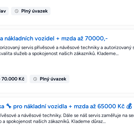
lav
Plný úvazek
 nákladních vozidel + mzda až 70000,-
torizovaný servis přívěsové a návěsové techniky a autorizovaný
 kvalita služeb a spokojenost našich zákazníků. Klademe…
– 70.000 Kč
Plný úvazek
 🔧 pro nákladní vozidla + mzda až 65000 Kč 💰
přívěsové a návěsové techniky. Dále se náš servis zaměřuje na s
žeb a spokojenost našich zákazníků. Klademe důraz…