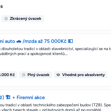
 6
Zkrácený úvazek
ní auto 🚗 /mzda až 75 000Kč 💴
s dlouholetou tradicí v oblasti stavebnictví, specializující se n
rováděných prací a spokojenost klientů.…
5.000 Kč
Plný úvazek
Vhodné pro absolventy
 🏗️ + Firemní akce
ou tradicí v oblasti technického zabezpečení budov (TZB). Spec
 ve všech typech staveb – od bytových domů až po rozsáhlé…