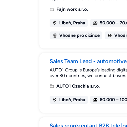
Fajn work s.r.o.
Libeň, Praha
50.000 – 70
Vhodné pro cizince
Vhodn
Sales Team Lead - automotive
AUTO1 Group is Europe’s leading digita
over 30 countries, we connect buyers 
AUTO1 Czechia s.r.o.
Libeň, Praha
60.000 – 10
Sales reprezentant B2B telefo