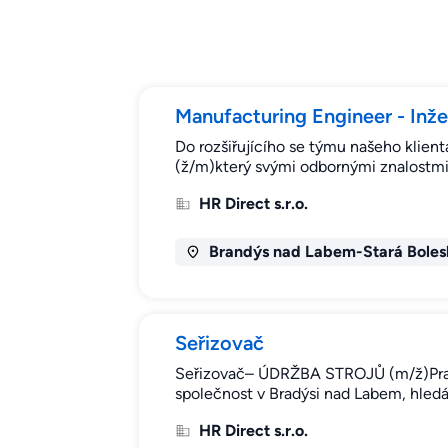
Manufacturing Engineer - Inž
Do rozšiřujícího se týmu našeho klie
(ž/m)který svými odbornými znalostmi
HR Direct s.r.o.
Brandýs nad Labem-Stará Boles
Seřizovač
Seřizovač– ÚDRŽBA STROJŮ (m/ž)Praco
společnost v Bradýsi nad Labem, hled
HR Direct s.r.o.