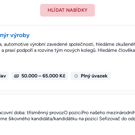
HLÍDAT NABÍDKY
enýr výroby
nta, automotive výrobní zavedené společnosti, hledáme zkušen
 a praxí podpoří a rozvine tým nových kolegů. Hledáme člověka
lav
50.000 – 65.000 Kč
Plný úvazek
vní doba: třísměnný provozO poziciPro našeho mezinárodního
áme šikovného kandidáta/kandidátku na pozici Seřizovač do od