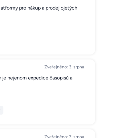
latformy pro nákup a prodej ojetých
Zveřejněno: 3. srpna
e je nejenom expedice časopisů a
y
Zveřejněno: 7. srpna