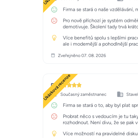
Firma se stará o naše vzdělávání, 
Pro nově příchozí je systém odměň
demotivuje. Školení tady trvá krát
Více benefitů spolu s lepšími pra
ale i modernější a pohodlnější prac
Zveřejněno 07. 08. 2026
Ukázková recenze
5
Současný zaměstnanec
Staveb
Firma se stará o to, aby byl plat sp
Probrat něco s vedoucím je tu tak
rozhodnout. Není divu, že se pak 
Více možností na pravidelné disku