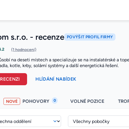
m s.r.o. - recenze
POVÝŠIT PROFIL FIRMY
4.2
(1 hodnocení)
sobí na deseti místech a specializuje se na instalatérské a to
dla, kotle, krby, solární systémy a další energetická řešení.
 RECENZI
HLÍDÁNÍ NABÍDEK
0
POHOVORY
VOLNÉ POZICE
TRO
NOVÉ