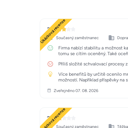
Ukázková recenze
3
Současný zaměstnanec
Doprav
Firma nabízí stabilitu a možnost k
tomu se cítím oceněný. Také oceň
Příliš složité schvalovací procesy 
Více benefitů by určitě ocenilo m
možností. Například příspěvky na 
Zveřejněno 07. 08. 2026
Ukázková recenze
2
Současný zaměstnanec
Těžba,