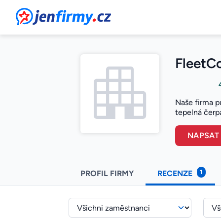
JenFirmy.cz
FleetCo
Naše firma pů
tepelná čerpa
NAPSAT
1
PROFIL FIRMY
RECENZE