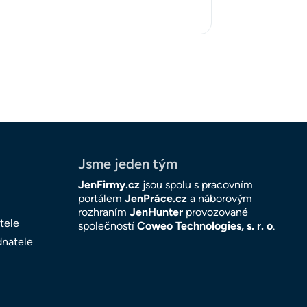
Jsme jeden tým
JenFirmy.cz
jsou spolu s pracovním
portálem
JenPráce.cz
a náborovým
rozhraním
JenHunter
provozované
tele
společností
Coweo Technologies, s. r. o
.
dnatele