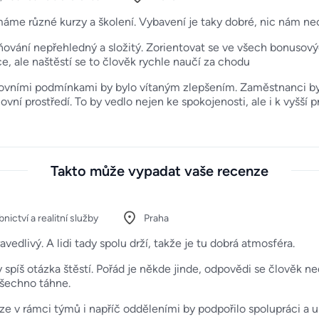
máme různé kurzy a školení. Vybavení je taky dobré, nic nám ne
ování nepřehledný a složitý. Zorientovat se ve všech bonusových
ce, ale naštěstí se to člověk rychle naučí za chodu
covními podmínkami by bylo vítaným zlepšením. Zaměstnanci by 
ovní prostředí. To by vedlo nejen ke spokojenosti, ale i k vyšší 
Takto může vypadat vaše recenze
nictví a realitní služby
Praha
ravedlivý. A lidi tady spolu drží, takže je tu dobrá atmosféra.
y spíš otázka štěstí. Pořád je někde jinde, odpovědi se člověk 
všechno táhne.
ze v rámci týmů i napříč odděleními by podpořilo spolupráci a