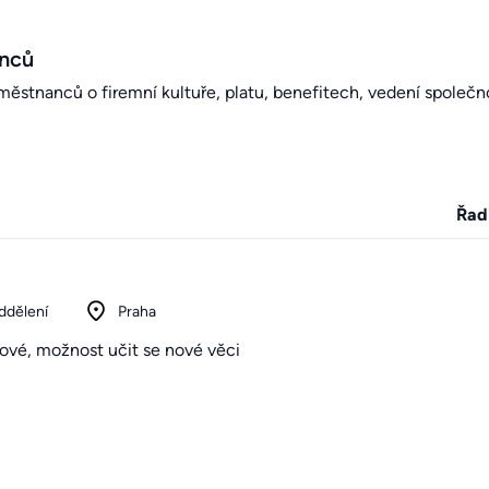
anců
stnanců o firemní kultuře, platu, benefitech, vedení společno
Řad
ddělení
Praha
gové, možnost učit se nové věci