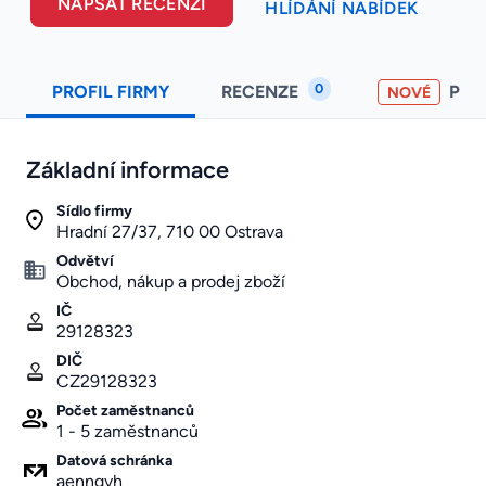
NAPSAT RECENZI
HLÍDÁNÍ NABÍDEK
0
PROFIL FIRMY
RECENZE
PO
NOVÉ
Základní informace
Sídlo firmy
Hradní 27/37, 710 00 Ostrava
Odvětví
Obchod, nákup a prodej zboží
IČ
29128323
DIČ
CZ29128323
Počet zaměstnanců
1 - 5 zaměstnanců
Datová schránka
aenngvh