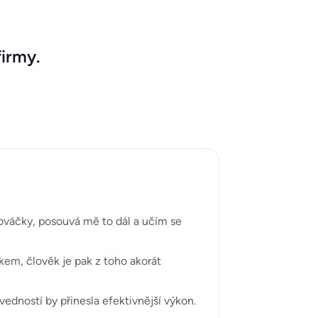
firmy.
nováčky, posouvá mě to dál a učím se
akem, člověk je pak z toho akorát
dností by přinesla efektivnější výkon.