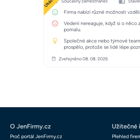
Současný zaměstnanec
Staveb
Firma nabízí různé možnosti vzdělá
Vedení nereaguje, když si o něco z
pomalu.
Společné akce nebo týmové teambuil
prospělo, protože se lidé lépe pozn
Zveřejněno 08. 08. 2026
O JenFirmy.cz
Užitečné 
Proč portál JenFirmy.cz
Přehled fire