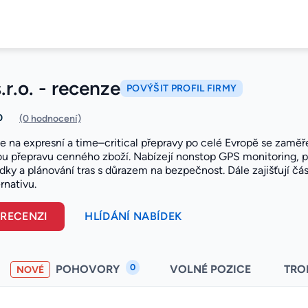
s.r.o. - recenze
POVÝŠIT PROFIL FIRMY
0
(0 hodnocení)
se na expresní a time–critical přepravy po celé Evropě se zamě
 přepravu cenného zboží. Nabízejí nonstop GPS monitoring, poj
dky a plánování tras s důrazem na bezpečnost. Dále zajišťují čá
rnativu.
 RECENZI
HLÍDÁNÍ NABÍDEK
0
POHOVORY
VOLNÉ POZICE
TRO
NOVÉ