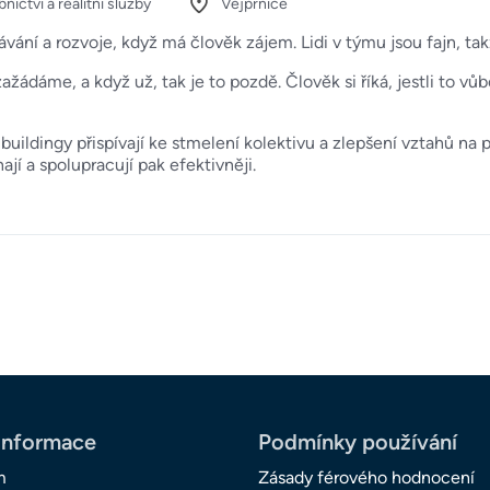
nictví a realitní služby
Vejprnice
vání a rozvoje, když má člověk zájem. Lidi v týmu jsou fajn, ta
ažádáme, a když už, tak je to pozdě. Člověk si říká, jestli to vů
dingy přispívají ke stmelení kolektivu a zlepšení vztahů na pr
ají a spolupracují pak efektivněji.
informace
Podmínky používání
m
Zásady férového hodnocení