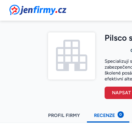
JenFirmy.cz
Pilsco 
Specializují 
zabezpečenou
školené posá
efektivní alte
NAPSAT
0
PROFIL FIRMY
RECENZE