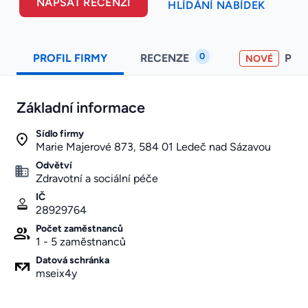
NAPSAT RECENZI
HLÍDÁNÍ NABÍDEK
0
PROFIL FIRMY
RECENZE
PO
NOVÉ
Základní informace
Sídlo firmy
Marie Majerové 873, 584 01 Ledeč nad Sázavou
Odvětví
Zdravotní a sociální péče
IČ
28929764
Počet zaměstnanců
1 - 5 zaměstnanců
Datová schránka
mseix4y