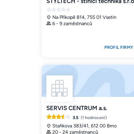
STYLTECH - stínící technika s.r.o
Na Příkopě 814, 755 01 Vsetín
6 - 9 zaměstnanců
PROFIL FIRMY
SERVIS CENTRUM a.s.
3.5
(1 hodnocení)
Staňkova 383/41, 612 00 Brno
20 - 24 zaměstnanců