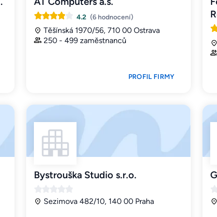
.
AT Computers a.s.
F
R
4.2
(6 hodnocení)
Těšínská 1970/56, 710 00 Ostrava
250 - 499 zaměstnanců
PROFIL FIRMY
Bystrouška Studio s.r.o.
G
Sezimova 482/10, 140 00 Praha