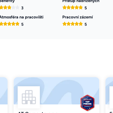
Benefity
Přístup nadřízených
3
5
Atmosféra na pracovišti
Pracovní zázemí
5
5