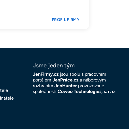
PROFIL FIRMY
Jsme jeden tým
JenFirmy.cz
jsou spolu s pracovním
portálem
JenPráce.cz
a náborovým
rozhraním
JenHunter
provozované
tele
společností
Coweo Technologies, s. r. o
.
dnatele