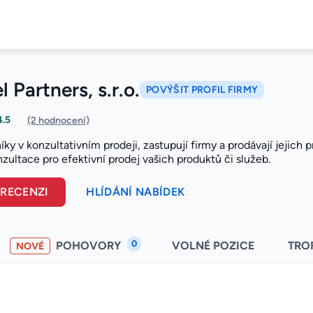
 Partners, s.r.o.
POVÝŠIT PROFIL FIRMY
4.5
(2 hodnocení)
ky v konzultativním prodeji, zastupují firmy a prodávají jejich 
nzultace pro efektivní prodej vašich produktů či služeb.
 RECENZI
HLÍDÁNÍ NABÍDEK
0
POHOVORY
VOLNÉ POZICE
TRO
NOVÉ