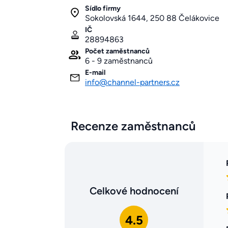
Sídlo firmy
Sokolovská 1644, 250 88 Čelákovice
IČ
28894863
Počet zaměstnanců
6 - 9 zaměstnanců
E-mail
info@channel-partners.cz
Recenze zaměstnanců
Celkové hodnocení
4.5