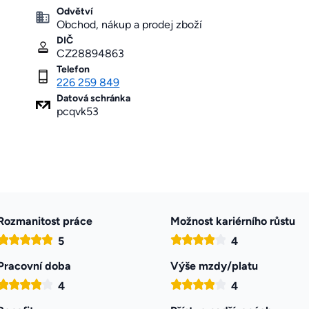
Odvětví
Obchod, nákup a prodej zboží
DIČ
CZ28894863
Telefon
226 259 849
Datová schránka
pcqvk53
Rozmanitost práce
Možnost kariérního růstu
5
4
Pracovní doba
Výše mzdy/platu
4
4