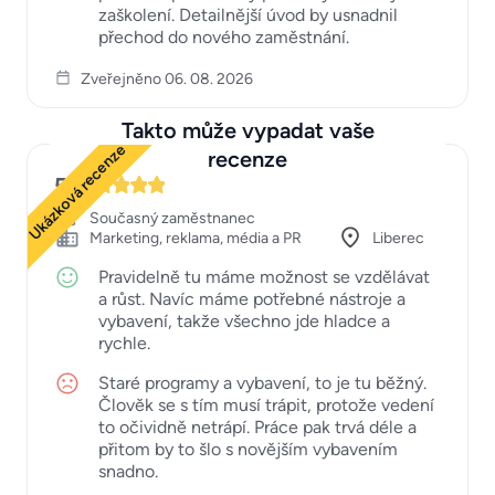
zaškolení. Detailnější úvod by usnadnil
přechod do nového zaměstnání.
Zveřejněno 06. 08. 2026
Takto může vypadat vaše
Ukázková recenze
recenze
5
Současný zaměstnanec
Marketing, reklama, média a PR
Liberec
Pravidelně tu máme možnost se vzdělávat
a růst. Navíc máme potřebné nástroje a
vybavení, takže všechno jde hladce a
rychle.
Staré programy a vybavení, to je tu běžný.
Člověk se s tím musí trápit, protože vedení
to očividně netrápí. Práce pak trvá déle a
přitom by to šlo s novějším vybavením
snadno.