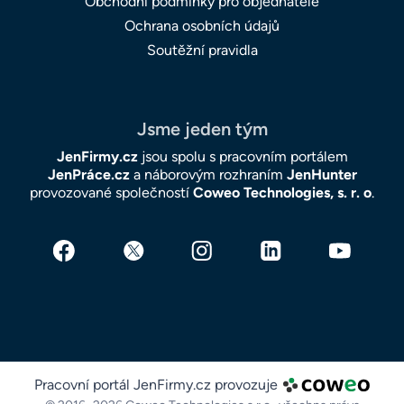
Obchodní podmínky pro objednatele
Ochrana osobních údajů
Soutěžní pravidla
Jsme jeden tým
JenFirmy.cz
jsou spolu s pracovním portálem
JenPráce.cz
a náborovým rozhraním
JenHunter
provozované společností
Coweo Technologies, s. r. o
.
Pracovní portál JenFirmy.cz provozuje