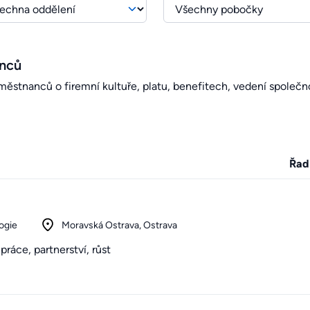
anců
stnanců o firemní kultuře, platu, benefitech, vedení společno
Řad
ogie
Moravská Ostrava, Ostrava
práce, partnerství, růst