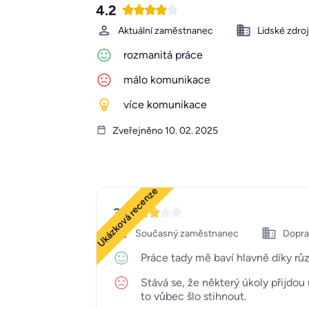
4.2
Aktuální zaměstnanec
Lidské zdro
rozmanitá práce
málo komunikace
více komunikace
Zveřejněno 10. 02. 2025
Ukázková recenze
3
Současný zaměstnanec
Doprav
Práce tady mě baví hlavně díky rů
Stává se, že některý úkoly přijdou 
to vůbec šlo stihnout.