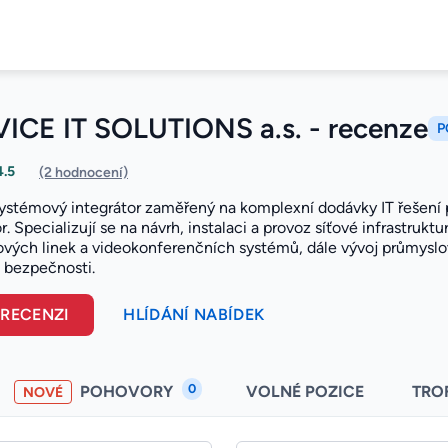
ICE IT SOLUTIONS a.s. - recenze
P
4.5
(2 hodnocení)
systémový integrátor zaměřený na komplexní dodávky IT řešení p
r. Specializují se na návrh, instalaci a provoz síťové infrastruk
ových linek a videokonferenčních systémů, dále vývoj průmyslov
 bezpečnosti.
 RECENZI
HLÍDÁNÍ NABÍDEK
0
POHOVORY
VOLNÉ POZICE
TRO
NOVÉ