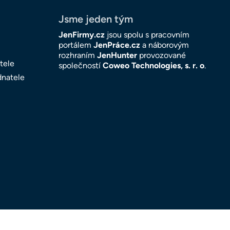
Jsme jeden tým
JenFirmy.cz
jsou spolu s pracovním
portálem
JenPráce.cz
a náborovým
rozhraním
JenHunter
provozované
tele
společností
Coweo Technologies, s. r. o
.
dnatele