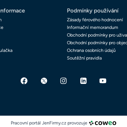
informace
Podmínky používání
m
Zásady férového hodnocení
ce
Informační memorandum
Obchodní podmínky pro uživa
Obchodní podmínky pro obje
ulačka
Ochrana osobních údajů
Soutěžní pravidla
Pracovní portál JenFirmy.cz provozuje