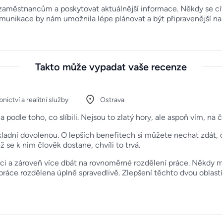
zaměstnancům a poskytovat aktuálnější informace. Někdy se cí
komunikace by nám umožnila lépe plánovat a být připravenější n
Takto může vypadat vaše recenze
nictví a realitní služby
Ostrava
 podle toho, co slíbili. Nejsou to zlatý hory, ale aspoň vím, na
kladní dovolenou. O lepších benefitech si můžete nechat zdát, 
 se k nim člověk dostane, chvíli to trvá.
ci a zároveň více dbát na rovnoměrné rozdělení práce. Někdy m
práce rozdělena úplně spravedlivě. Zlepšení těchto dvou oblastí