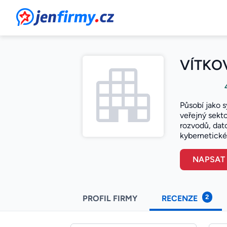
JenFirmy.cz
VÍTKOV
Působí jako 
veřejný sekto
rozvodů, dat
kybernetické
NAPSAT
2
PROFIL FIRMY
RECENZE