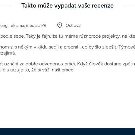
Takto může vypadat vaše recenze
ting, reklama, média a PR
Ostrava
t podle sebe. Taky je fajn, že tu máme různorodé projekty, na k
chom si s někým v klidu sedli a probrali, co by šlo zlepšit. Týmo
ezajímá.
at uznání za dobře odvedenou práci. Když člověk dostane zpět
e ukazuje to, že si váží naší práce.