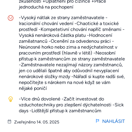
zkušeností +Uplatnění pro cizince +Práce
jednoduchá na pochopení
-Vysoký nátlak ze strany zaměstnavatele -
Iracionální chování vedení -Chaotické a toxické
prostředí -Kompetetivní chování napříč směnami -
Vysoká nenároková částka platu -Hodnocení
zaměatnanců -Ocenění za odvedenou práci -
Neúnosné horko nebo zima a nedýchatelnost v
pracovním prostředí (hlavně v létě) -Neosobní
přístup k zaměstnancům ze strany zaměstnavatele
-Zaměstnavatele nezajímají názory zaměstnanců,
jen co udělali špatně aby odůvodnil nevyplacení
nenárokové složky mzdy -Nářadí si kupte radši své,
nepočítejte s nárokem na nové když se vám
nějaké poničí
-Více dnů dovolené -Začít investovat do
vzduchotechniky pro zlepšení dýchatelnosti -Sick
days -Lidštější přístup k zaměstnancům
NAHLÁSIT
Zveřejněno 14. 05. 2025