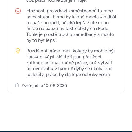
což práci hodně zpříjemňuje.
Možnosti pro zdraví zaměstnanců tu moc
neexistujou. Firma by klidně mohla víc dbát
na naše pohodlí, nějaká lepší židle nebo
místo na pauzu by fakt nebyly na škodu.
Tohle je prostě trochu zanedbaný a mohlo
by to být lepší.
Rozdělení práce mezi kolegy by mohlo být
spravedlivější. Někteří jsou přetížení,
zatímco jiní mají méně práce, což vytváří
nerovnováhu v týmu. Kdyby se úkoly lépe
rozložily, práce by šla lépe od ruky všem.
Zveřejněno 10. 08. 2026