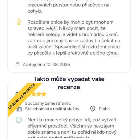
pracovních prostor nebo příspěvek na
pohyb.
Rozdělení práce by mohlo být mnohem
spravedlivější. Někdy mám pocit, že
některé kolegy je vidět s hromadou úkolů,
zatímco jiní mají čas se zastavit a čekat na
další zadání. Spravedlivější rozložení práce
by přispělo k lepší efektivitě celého týmu.
Zveřejněno 10. 08. 2026
Takto může vypadat vaše
Ukázková recenze
recenze
5
Současný zaměstnanec
Stavebnictví a realitní služby
Praha
Není tu moc velký pohyb lidí, což vytváří
příjemné prostředí. Všichni se navzájem
dobře známe a není tu pořád někdo nový,