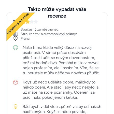
Takto může vypadat vaše
Ukázková recenze
recenze
3
Současný zaměstnanec
Strojírenství a automobilový průmysl
Praha
Naše firma klade velký důraz na rozvoj
osobnosti. V rámci práce dostávám
příležitosti učit se novým dovednostem,
což mi hodně dává. Pomáhá mi to v rozvoji
nejen profesním, ale i osobním. Vím, že se
tu neustále můžu něčemu novému přiučit.
Když už něco uděláte dobře, málokdy to
někdo ocení. Ale stačí, aby něco nebylo, a
už máte na stole poznámky. Ocenění za
práci nula, pořád jenom kritika.
Rád bych viděl více zpětné vazby od našich
nadřízených. Když se něco povede,