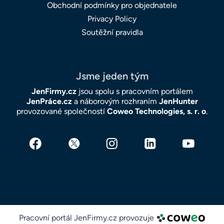
Obchodní podmínky pro objednatele
Privacy Policy
Soutěžní pravidla
Jsme jeden tým
JenFirmy.cz
jsou spolu s pracovním portálem
JenPráce.cz
a náborovým rozhraním
JenHunter
provozované společností
Coweo Technologies, s. r. o
.
Pracovní portál JenFirmy.cz provozuje