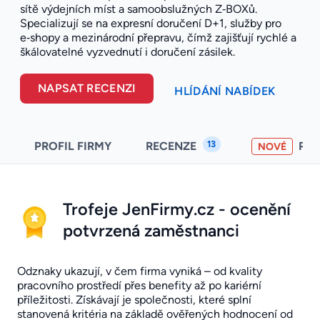
sítě výdejních míst a samoobslužných Z‑BOXů.
Specializují se na expresní doručení D+1, služby pro
e‑shopy a mezinárodní přepravu, čímž zajišťují rychlé a
škálovatelné vyzvednutí i doručení zásilek.
NAPSAT RECENZI
HLÍDÁNÍ NABÍDEK
13
PROFIL FIRMY
RECENZE
PO
NOVÉ
Trofeje JenFirmy.cz - ocenění
potvrzená zaměstnanci
Odznaky ukazují, v čem firma vyniká – od kvality
pracovního prostředí přes benefity až po kariérní
příležitosti. Získávají je společnosti, které splní
stanovená kritéria na základě ověřených hodnocení od