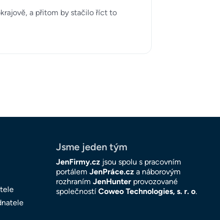
jově, a přitom by stačilo říct to
Jsme jeden tým
JenFirmy.cz
jsou spolu s pracovním
portálem
JenPráce.cz
a náborovým
rozhraním
JenHunter
provozované
tele
společností
Coweo Technologies, s. r. o
.
dnatele