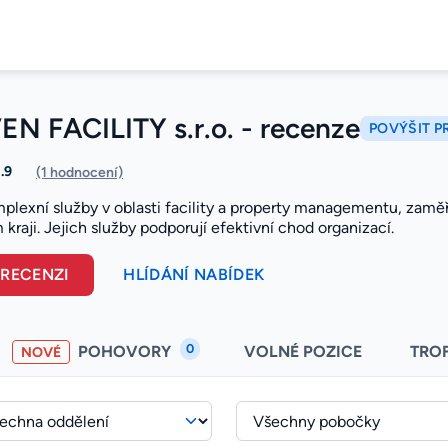
EN FACILITY s.r.o. - recenze
POVÝŠIT P
1.9
(1 hodnocení)
mplexní služby v oblasti facility a property managementu, zamě
raji. Jejich služby podporují efektivní chod organizací.
 RECENZI
HLÍDÁNÍ NABÍDEK
0
POHOVORY
VOLNÉ POZICE
TRO
NOVÉ