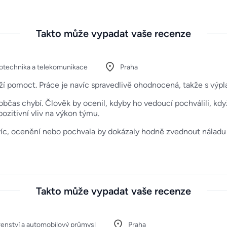
Takto může vypadat vaše recenze
rotechnika a telekomunikace
Praha
naží pomoct. Práce je navíc spravedlivě ohodnocená, takže s výp
bčas chybí. Člověk by ocenil, kdyby ho vedoucí pochválili, kd
ozitivní vliv na výkon týmu.
víc, ocenění nebo pochvala by dokázaly hodně zvednout náladu 
Takto může vypadat vaše recenze
renství a automobilový průmysl
Praha