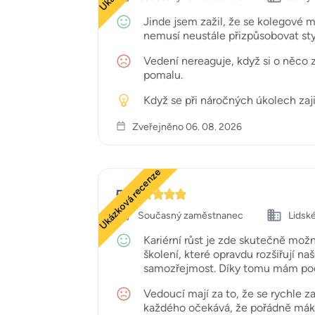
Jinde jsem zažil, že se kolegové m
nemusí neustále přizpůsobovat s
Vedení nereaguje, když si o něco z
pomalu.
Když se při náročných úkolech zaji
Zveřejněno 06. 08. 2026
Ukázková recenze
5
Současný zaměstnanec
Lidsk
Kariérní růst je zde skutečně mož
školení, které opravdu rozšiřují na
samozřejmost. Díky tomu mám pocit,
Vedoucí mají za to, že se rychle za
každého očekává, že pořádně mák