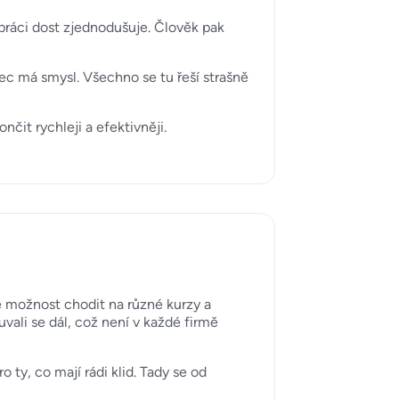
ž práci dost zjednodušuje. Člověk pak
bec má smysl. Všechno se tu řeší strašně
čit rychleji a efektivněji.
e možnost chodit na různé kurzy a
uvali se dál, což není v každé firmě
 ty, co mají rádi klid. Tady se od