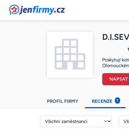
JenFirmy.cz
D.I.SEV
Poskytují ko
Olomouckém k
NAPSAT
1
PROFIL FIRMY
RECENZE