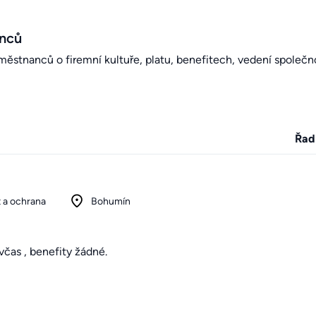
anců
stnanců o firemní kultuře, platu, benefitech, vedení společno
Řad
 a ochrana
Bohumín
včas , benefity žádné.