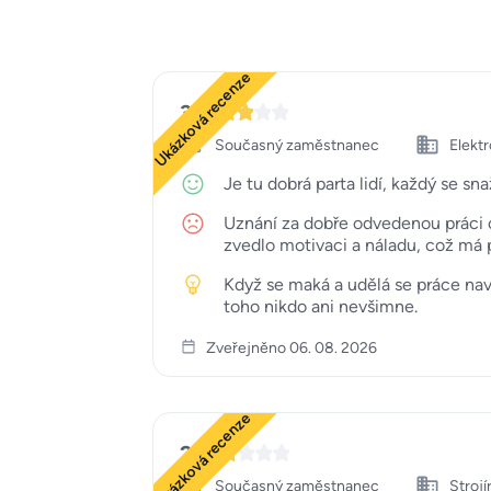
Ukázková recenze
3
Současný zaměstnanec
Elekt
Je tu dobrá parta lidí, každý se s
Uznání za dobře odvedenou práci o
zvedlo motivaci a náladu, což má p
Když se maká a udělá se práce na
toho nikdo ani nevšimne.
Zveřejněno 06. 08. 2026
Ukázková recenze
2
Současný zaměstnanec
Strojí