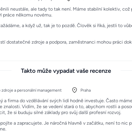
ěnili neustále, ale tady to tak není. Máme stabilní kolektiv, co
tyl práce někomu novému.
ažádáme, a když už, tak je to pozdě. Člověk si říká, jestli to vů
stí dostatečné zdroje a podpora, zaměstnanci mohou práci dokon
Takto může vypadat vaše recenze
é zdroje a personální management
Praha
ný a firma do vzdělávání svých lidí hodně investuje. Často mám
še znalosti. Vidím, že se vedení stará o to, abychom rostli a poso
 že si buduju silné základy pro svůj další profesní rozvoj.
pojíte a zapracujete. Je náročná hlavně v začátku, není to nic pro
ne.