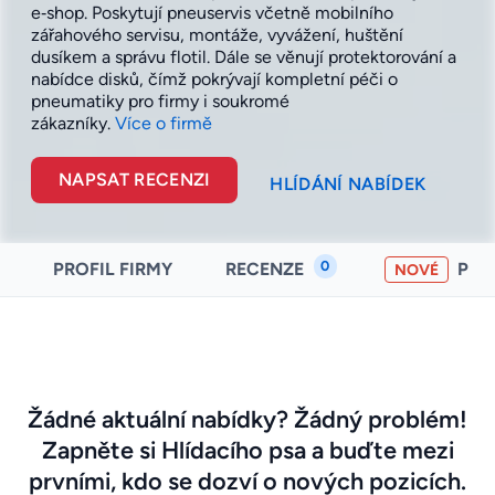
e‑shop. Poskytují pneuservis včetně mobilního
zářahového servisu, montáže, vyvážení, huštění
dusíkem a správu flotil. Dále se věnují protektorování a
nabídce disků, čímž pokrývají kompletní péči o
pneumatiky pro firmy i soukromé
zákazníky.
Více o firmě
NAPSAT RECENZI
HLÍDÁNÍ NABÍDEK
0
PROFIL FIRMY
RECENZE
PO
NOVÉ
Žádné aktuální nabídky? Žádný problém!
Zapněte si Hlídacího psa a buďte mezi
prvními, kdo se dozví o nových pozicích.