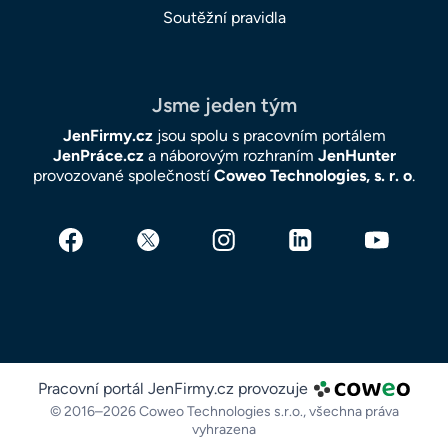
Soutěžní pravidla
Jsme jeden tým
JenFirmy.cz
jsou spolu s pracovním portálem
JenPráce.cz
a náborovým rozhraním
JenHunter
provozované společností
Coweo Technologies, s. r. o
.
Pracovní portál JenFirmy.cz provozuje
© 2016–2026 Coweo Technologies s.r.o.,
všechna práva
vyhrazena