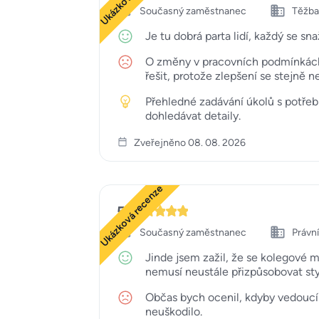
Současný zaměstnanec
Těžba,
Je tu dobrá parta lidí, každý se s
O změny v pracovních podmínkách 
řešit, protože zlepšení se stejně 
Přehledné zadávání úkolů s potřeb
dohledávat detaily.
Zveřejněno 08. 08. 2026
Ukázková recenze
5
Současný zaměstnanec
Právní
Jinde jsem zažil, že se kolegové m
nemusí neustále přizpůsobovat s
Občas bych ocenil, kdyby vedoucí 
neuškodilo.