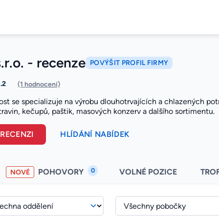
r.o. - recenze
POVÝŠIT PROFIL FIRMY
1.2
(1 hodnocení)
ost se specializuje na výrobu dlouhotrvajících a chlazených po
travin, kečupů, paštik, masových konzerv a dalšího sortimentu.
 RECENZI
HLÍDÁNÍ NABÍDEK
0
POHOVORY
VOLNÉ POZICE
TRO
NOVÉ