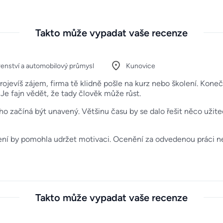
Takto může vypadat vaše recenze
renství a automobilový průmysl
Kunovice
projevíš zájem, firma tě klidně pošle na kurz nebo školení. Kon
Je fajn vědět, že tady člověk může růst.
o začíná být unavený. Většinu času by se dalo řešit něco užiteč
ení by pomohla udržet motivaci. Ocenění za odvedenou práci ne
Takto může vypadat vaše recenze