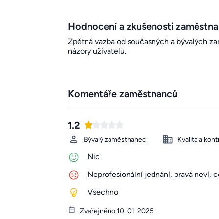
Hodnocení a zkušenosti zaměstn
Zpětná vazba od současných a bývalých zamě
názory uživatelů.
Komentáře zaměstnanců
1.2
Bývalý zaměstnanec
Kvalita a kont
Nic
Neprofesionální jednání, pravá neví, c
Vsechno
Zveřejněno 10. 01. 2025