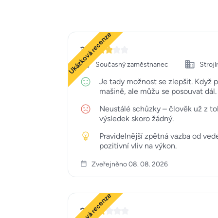
Ukázková recenze
3
Současný zaměstnanec
Strojí
Je tady možnost se zlepšit. Když 
mašině, ale můžu se posouvat dál. 
Neustálé schůzky – člověk už z toh
výsledek skoro žádný.
Pravidelnější zpětná vazba od ved
pozitivní vliv na výkon.
Zveřejněno 08. 08. 2026
Ukázková recenze
2