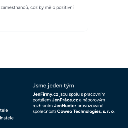
u zaměstnanců, což by mělo pozitivní
Jsme jeden tým
JenFirmy.cz
jsou spolu s pracovním
portálem
JenPráce.cz
a náborovým
rozhraním
JenHunter
provozované
tele
společností
Coweo Technologies, s. r. o
.
dnatele