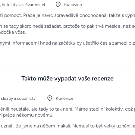
 hutnictví a slévárenství
Kunovice
naží pomoct. Práce je navíc spravedlivě ohodnocená, takže s výp
se tady skoro nedá zažádat, protože to pak trvá měsíce, než s
nedočká včas.
nými informacemi hned na začátku by ušetřilo čas a zamezilo z
Takto může vypadat vaše recenze
 služby a soudnictví
Kunovice
ěnili neustále, ale tady to tak není. Máme stabilní kolektiv, co
tyl práce někomu novému.
uznali, že jsme na něčem makali. Nemusí to být velký uznání, 