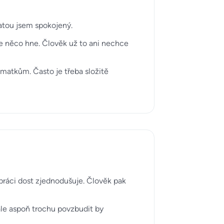
latou jsem spokojený.
e něco hne. Člověk už to ani nechce
matkům. Často je třeba složitě
ž práci dost zjednodušuje. Člověk pak
ale aspoň trochu povzbudit by