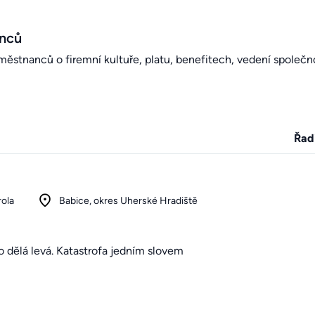
anců
stnanců o firemní kultuře, platu, benefitech, vedení společno
Řad
rola
Babice, okres Uherské Hradiště
o dělá levá. Katastrofa jedním slovem