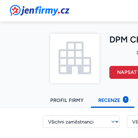
JenFirmy.cz
DPM CB 
NAPSAT
1
PROFIL FIRMY
RECENZE