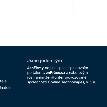
Jsme jeden tým
JenFirmy.cz
jsou spolu s pracovním
portálem
JenPráce.cz
a náborovým
rozhraním
JenHunter
provozované
tele
společností
Coweo Technologies, s. r. o
.
dnatele