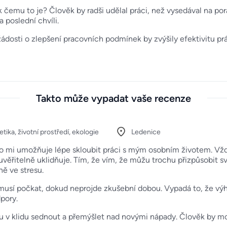
k čemu to je? Člověk by radši udělal práci, než vysedával na por
 poslední chvíli.
a žádosti o zlepšení pracovních podmínek by zvýšily efektivitu pr
Takto může vypadat vaše recenze
tika, životní prostředí, ekologie
Ledenice
 co mi umožňuje lépe skloubit práci s mým osobním životem. Vžd
euvěřitelně uklidňuje. Tím, že vím, že můžu trochu přizpůsobit
ně ve stresu.
musí počkat, dokud neprojde zkušební dobou. Vypadá to, že výhody
pory.
ůžu v klidu sednout a přemýšlet nad novými nápady. Člověk by mo