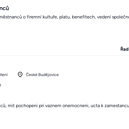
anců
stnanců o firemní kultuře, platu, benefitech, vedení společno
Řad
lení
České Budějovice
e
nců, mit pochopeni pri vaznem onemocneni, ucta k zamestancu,