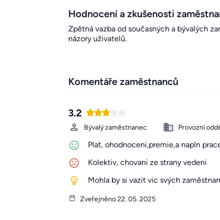
Hodnocení a zkušenosti zaměstn
Zpětná vazba od současných a bývalých zamě
názory uživatelů.
Komentáře zaměstnanců
3.2
Bývalý zaměstnanec
Provozní oddě
Plat, ohodnoceni,premie,a napln prac
Kolektiv, chovani ze strany vedeni
Mohla by si vazit vic svých zaměstna
Zveřejněno 22. 05. 2025