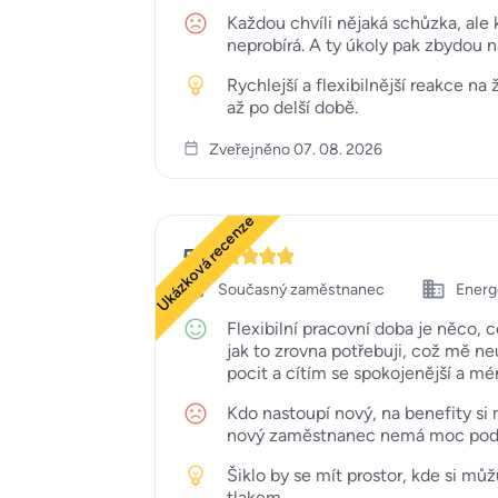
Každou chvíli nějaká schůzka, ale 
neprobírá. A ty úkoly pak zbydou na
Rychlejší a flexibilnější reakce n
až po delší době.
Zveřejněno 07. 08. 2026
Ukázková recenze
5
Současný zaměstnanec
Energe
Flexibilní pracovní doba je něco,
jak to zrovna potřebuji, což mě n
pocit a cítím se spokojenější a mé
Kdo nastoupí nový, na benefity si 
nový zaměstnanec nemá moc pod
Šiklo by se mít prostor, kde si m
tlakem.