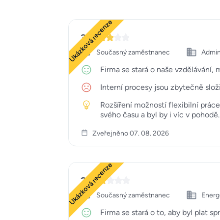
Ukázková recenze
3
Současný zaměstnanec
Admini
Firma se stará o naše vzdělávání, 
Interní procesy jsou zbytečně složi
Rozšíření možností flexibilní prác
svého času a byl by i víc v pohodě.
Zveřejněno 07. 08. 2026
Ukázková recenze
2
Současný zaměstnanec
Energe
Firma se stará o to, aby byl plat sp