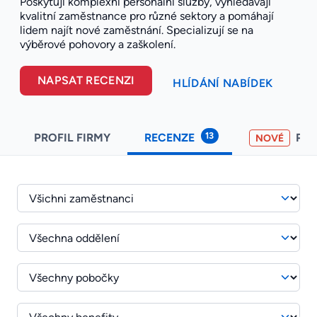
Poskytují komplexní personální služby, vyhledávají
kvalitní zaměstnance pro různé sektory a pomáhají
lidem najít nové zaměstnání. Specializují se na
výběrové pohovory a zaškolení.
NAPSAT RECENZI
HLÍDÁNÍ NABÍDEK
13
PROFIL FIRMY
RECENZE
PO
NOVÉ