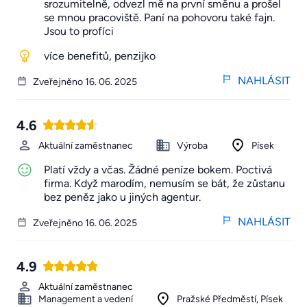
srozumitelně, odvezl mě na první směnu a prošel
se mnou pracoviště. Paní na pohovoru také fajn.
Jsou to profíci
více benefitů, penzijko
NAHLÁSIT
Zveřejněno 16. 06. 2025
4.6
Aktuální zaměstnanec
Výroba
Písek
Platí vždy a včas. Žádné peníze bokem. Poctivá
firma. Když marodím, nemusím se bát, že zůstanu
bez peněz jako u jiných agentur.
NAHLÁSIT
Zveřejněno 16. 06. 2025
4.9
Aktuální zaměstnanec
Management a vedení
Pražské Předměstí, Písek