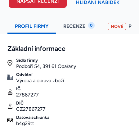
NAPSAT RECENZI
HLÍDÁNÍ NABÍDEK
0
PROFIL FIRMY
RECENZE
PO
NOVÉ
Základní informace
Sídlo firmy
Podboří 54, 391 61 Opařany
Odvětví
Výroba a oprava zboží
IČ
27867277
DIČ
CZ27867277
Datová schránka
b4g29tt