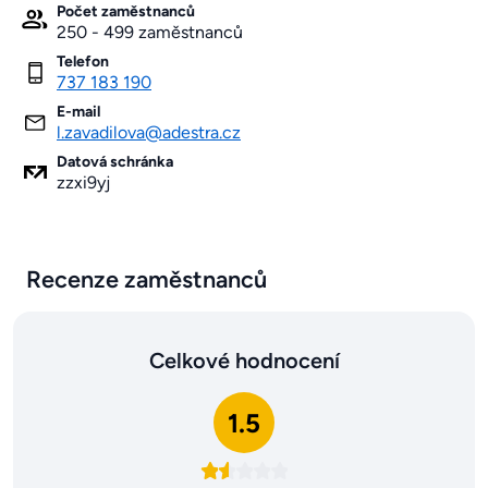
Počet zaměstnanců
250 - 499 zaměstnanců
Telefon
737 183 190
E-mail
l.zavadilova@adestra.cz
Datová schránka
zzxi9yj
Recenze zaměstnanců
Celkové hodnocení
1.5