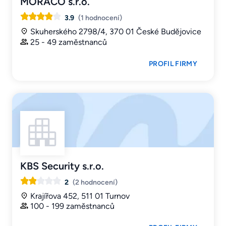
MORACO s.r.o.
3.9
(1 hodnocení)
Skuherského 2798/4, 370 01 České Budějovice
25 - 49 zaměstnanců
PROFIL FIRMY
KBS Security s.r.o.
2
(2 hodnocení)
Krajířova 452, 511 01 Turnov
100 - 199 zaměstnanců