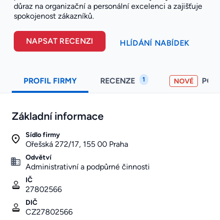
důraz na organizační a personální excelenci a zajišťuje
spokojenost zákazníků.
NAPSAT RECENZI
HLÍDÁNÍ NABÍDEK
1
PROFIL FIRMY
RECENZE
POH
NOVÉ
Základní informace
Sídlo firmy
Ořešská 272/17, 155 00 Praha
Odvětví
Administrativní a podpůrné činnosti
IČ
27802566
DIČ
CZ27802566