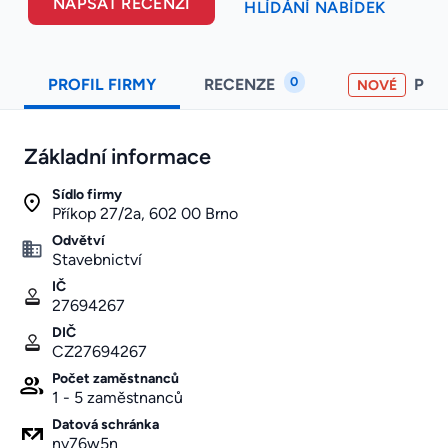
NAPSAT RECENZI
HLÍDÁNÍ NABÍDEK
0
PROFIL FIRMY
RECENZE
PO
NOVÉ
Základní informace
Sídlo firmy
Příkop 27/2a, 602 00 Brno
Odvětví
Stavebnictví
IČ
27694267
DIČ
CZ27694267
Počet zaměstnanců
1 - 5 zaměstnanců
Datová schránka
nv76w5n