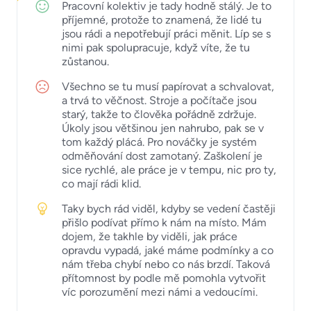
Pracovní kolektiv je tady hodně stálý. Je to
příjemné, protože to znamená, že lidé tu
jsou rádi a nepotřebují práci měnit. Líp se s
nimi pak spolupracuje, když víte, že tu
zůstanou.
Všechno se tu musí papírovat a schvalovat,
a trvá to věčnost. Stroje a počítače jsou
starý, takže to člověka pořádně zdržuje.
Úkoly jsou většinou jen nahrubo, pak se v
tom každý plácá. Pro nováčky je systém
odměňování dost zamotaný. Zaškolení je
sice rychlé, ale práce je v tempu, nic pro ty,
co mají rádi klid.
Taky bych rád viděl, kdyby se vedení častěji
přišlo podívat přímo k nám na místo. Mám
dojem, že takhle by viděli, jak práce
opravdu vypadá, jaké máme podmínky a co
nám třeba chybí nebo co nás brzdí. Taková
přítomnost by podle mě pomohla vytvořit
víc porozumění mezi námi a vedoucími.