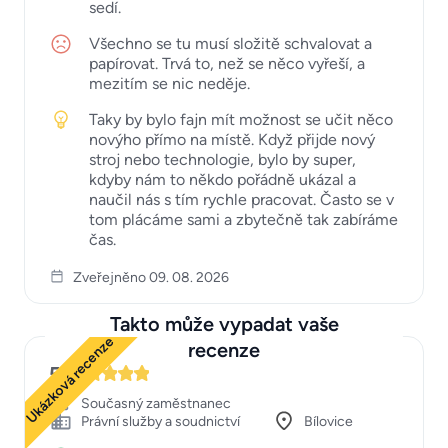
sedí.
Všechno se tu musí složitě schvalovat a
papírovat. Trvá to, než se něco vyřeší, a
mezitím se nic neděje.
Taky by bylo fajn mít možnost se učit něco
novýho přímo na místě. Když přijde nový
stroj nebo technologie, bylo by super,
kdyby nám to někdo pořádně ukázal a
naučil nás s tím rychle pracovat. Často se v
tom plácáme sami a zbytečně tak zabíráme
čas.
Zveřejněno 09. 08. 2026
Takto může vypadat vaše
Ukázková recenze
recenze
5
Současný zaměstnanec
Právní služby a soudnictví
Bílovice