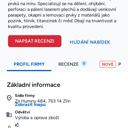
prvků na míru. Specializují se na dělení, ohýbání,
perforaci a pálení laserem plechů a dodávají venkovní
parapety, okapní a lemovací prvky z materiálů jako
pozink, hliník, titanzinek či měď. Dbají na trvanlivost a
kvalitu provedení.
NAPSAT RECENZI
HLÍDÁNÍ NABÍDEK
0
PROFIL FIRMY
RECENZE
PO
NOVÉ
Základní informace
Sídlo firmy
Za Humny 484, 763 14 Zlín
Zobrazit mapu
Odvětví
Výroba a oprava zboží
IČ