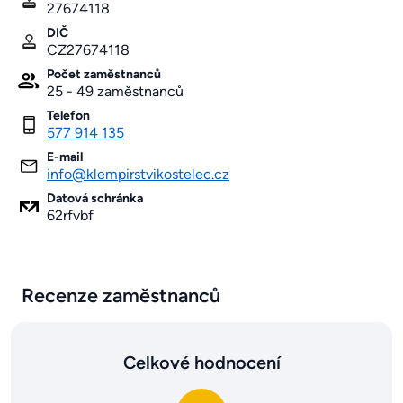
27674118
DIČ
CZ27674118
Počet zaměstnanců
25 - 49 zaměstnanců
Telefon
577 914 135
E-mail
info@klempirstvikostelec.cz
Datová schránka
62rfvbf
Recenze zaměstnanců
Celkové hodnocení