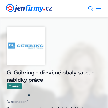
JenFirmy.cz
G. Gühring - dřevěné obaly s.r.o. -
nabídky práce
Ověřen
0
(0 hodnocení)