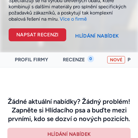
Specializují se na výrobu dřevěných obalů, které
kombinují s dalšími materiály pro splnění specifických
požadavků zákazníků, a poskytují tak komplexní
obalová řešení na
míru.
Více o firmě
NAPSAT RECENZI
HLÍDÁNÍ NABÍDEK
0
PROFIL FIRMY
RECENZE
PO
NOVÉ
Žádné aktuální nabídky? Žádný problém!
Zapněte si Hlídacího psa a buďte mezi
prvními, kdo se dozví o nových pozicích.
HLÍDÁNÍ NABÍDEK