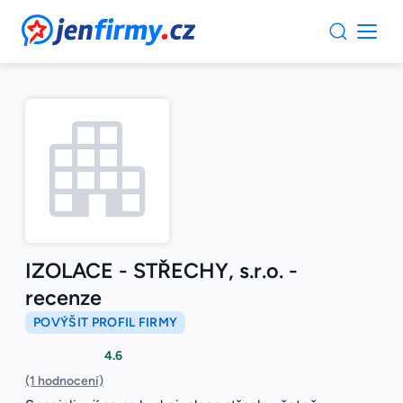
JenFirmy.cz
IZOLACE - STŘECHY, s.r.o. -
recenze
POVÝŠIT PROFIL FIRMY
4.6
(1 hodnocení)