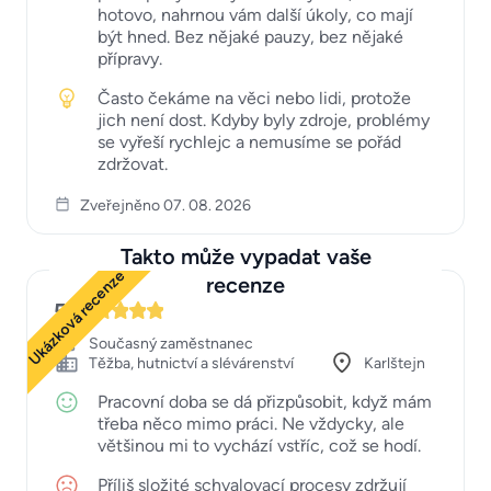
hotovo, nahrnou vám další úkoly, co mají
být hned. Bez nějaké pauzy, bez nějaké
přípravy.
Často čekáme na věci nebo lidi, protože
jich není dost. Kdyby byly zdroje, problémy
se vyřeší rychlejc a nemusíme se pořád
zdržovat.
Zveřejněno 07. 08. 2026
Takto může vypadat vaše
Ukázková recenze
recenze
5
Současný zaměstnanec
Těžba, hutnictví a slévárenství
Karlštejn
Pracovní doba se dá přizpůsobit, když mám
třeba něco mimo práci. Ne vždycky, ale
většinou mi to vychází vstříc, což se hodí.
Příliš složité schvalovací procesy zdržují