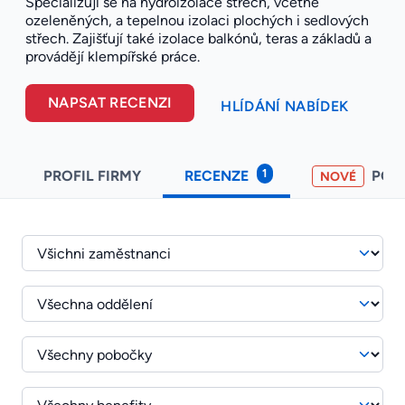
Specializují se na hydroizolace střech, včetně
ozeleněných, a tepelnou izolaci plochých i sedlových
střech. Zajišťují také izolace balkónů, teras a základů a
provádějí klempířské práce.
NAPSAT RECENZI
HLÍDÁNÍ NABÍDEK
1
PROFIL FIRMY
RECENZE
POH
NOVÉ