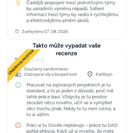
Častější propojení mezi jednotlivými týmy
by usnadnilo výměnu nápadů. Sdílení
informací mezi týmy by vedlo k rychlejšímu
a efektivnějšímu plnění úkolů.
Zveřejněno 07. 08. 2026
Takto může vypadat vaše
Ukázková recenze
recenze
2
Současný zaměstnanec
Ozbrojené síly a bezpečnost
Karlštejn
Pracovat na zajímavých projektech je tu
standard, a to je jeden z důvodů, proč mě
tahle práce baví. Vždycky je tu prostor
zkoušet něco nového, učit se a vymýšlet
věci trochu jinak. Nikdy to tu není rutina, a
to si vážím.
Práci si tu člověk neplánuje – práce tu totiž
pořád přibývá. Když už si myslíte, že máte