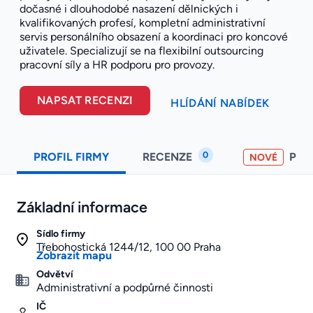
dočasné i dlouhodobé nasazení dělnických i
kvalifikovaných profesí, kompletní administrativní
servis personálního obsazení a koordinaci pro koncové
uživatele. Specializují se na flexibilní outsourcing
pracovní síly a HR podporu pro provozy.
NAPSAT RECENZI
HLÍDÁNÍ NABÍDEK
0
PROFIL FIRMY
RECENZE
PO
NOVÉ
Základní informace
Sídlo firmy
Třebohostická 1244/12, 100 00 Praha
Zobrazit mapu
Odvětví
Administrativní a podpůrné činnosti
IČ