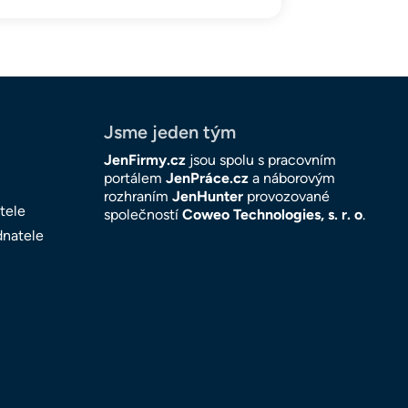
Jsme jeden tým
JenFirmy.cz
jsou spolu s pracovním
portálem
JenPráce.cz
a náborovým
rozhraním
JenHunter
provozované
tele
společností
Coweo Technologies, s. r. o
.
dnatele