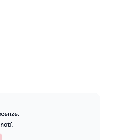
ecenze.
notí.