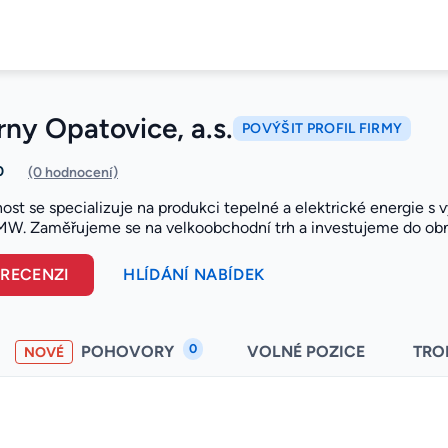
rny Opatovice, a.s.
POVÝŠIT PROFIL FIRMY
0
(0 hodnocení)
ost se specializuje na produkci tepelné a elektrické energie s
W. Zaměřujeme se na velkoobchodní trh a investujeme do obn
 RECENZI
HLÍDÁNÍ NABÍDEK
0
POHOVORY
VOLNÉ POZICE
TRO
NOVÉ